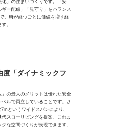
美化」の住まいづくりです。「安
ルギー配慮」「見守り」をバランス
画で、時が経つごとに価値を増す経
ます。
由度「ダイナミックフ
ム」の最大のメリットは優れた安全
レベルで両立していることです。さ
大7mというワイドスパンにより、
世代スローリビングを提案。これま
ックな空間づくりが実現できます。