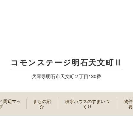
コモンステージ明石天文町Ⅱ
兵庫県明石市天文町２丁目130番
／周辺マッ
まちの紹
積水ハウスのすまいづ
物件
プ
介
くり
要