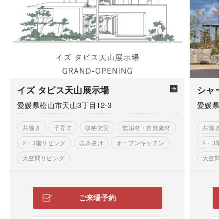
イズ タピス天山展示場
シャ
愛媛県松山市天山3丁目12-3
愛媛県
共働き
子育て
収納充実
無垢材・自然素材
共働
2・3階リビング
吹き抜け
オープンキッチン
2・3
大空間リビング
大空
ご来場予約