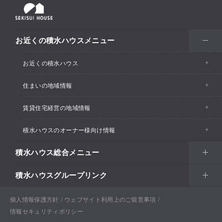
お近くの積水ハウスメニュー
お近くの積水ハウス
住まいの地域情報
お近くの積水ハウストップ
賃貸住宅経営の地域情報
イベント情報
積水ハウスのオーナー様向け情報
イベント情報
住宅展示場・ショールーム情報
積水ハウス総合メニュー
カスタマーズセンター
支店・事業所情報
分譲住宅・土地
積水ハウスグループリンク
住まい
リフォーム
賃貸住宅経営（シャーメゾン）
支店・事業所情報
土地活用
戸建住宅
個人情報保護方針
積水ハウスサポートプラス
ウェブサイト利用上のご留意事項
Netオーナーズクラブ
土地活用
戸建住宅
情報セキュリティポリシー
法人・行政のお客様
賃貸住宅経営（シャーメゾン）