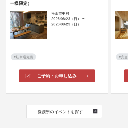
ー様限定）
松山市中村
2026/08/23（日） 〜
2026/08/23（日）
#駐車場完備
#完
ご予約・お申し込み
愛媛県のイベントを探す