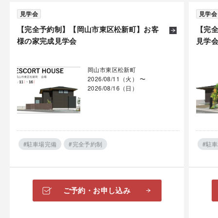
見学会
見学会
【完全予約制】【岡山市東区松新町】お客
【完
様の家完成見学会
見学
岡山市東区松新町
2026/08/11（火） 〜
2026/08/16（日）
#駐車場完備
#完全予約制
#駐
ご予約・お申し込み