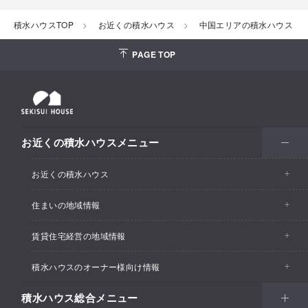
積水ハウスTOP
お近くの積水ハウス
中国エリアの積水ハウス（一
PAGE TOP
お近くの積水ハウスメニュー
お近くの積水ハウス
住まいの地域情報
お近くの積水ハウストップ
賃貸住宅経営の地域情報
イベント情報
積水ハウスのオーナー様向け情報
イベント情報
住宅展示場・ショールーム情報
積水ハウス総合メニュー
カスタマーズセンター
支店・事業所情報
分譲住宅・土地