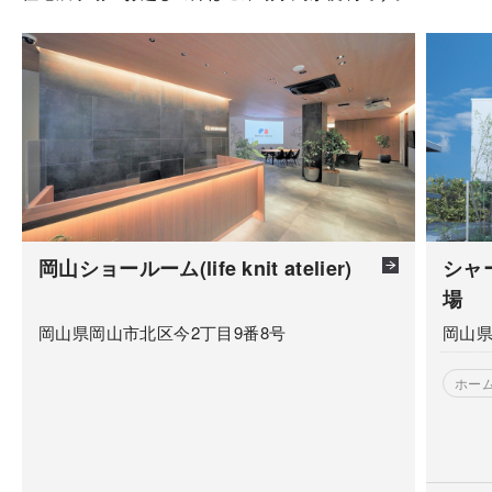
岡山ショールーム(life knit atelier)
シャ
場
岡山県岡山市北区今2丁目9番8号
岡山県
ホー