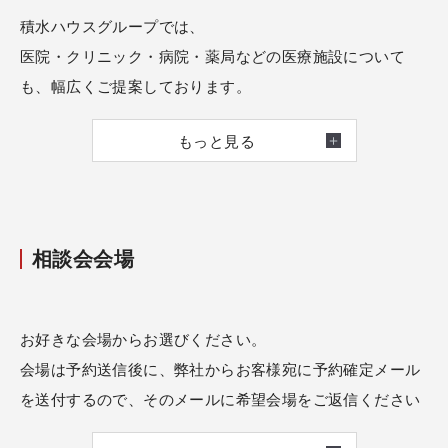
積水ハウスグループでは、
医院・クリニック・病院・薬局などの医療施設について
も、幅広くご提案しております。
もっと見る
医院・クリニック専門のスタッフを配置し、先生方に安心
してお任せいただける体制を整えています。
これまでに培ってきた豊富な実績とノウハウを活かし、
相談会会場
診療科目や運営スタイル、院内動線などを十分に考慮し
た、機能的で安心できる施設づくりをお手伝いしていま
す。
お好きな会場からお選びください。
会場は予約送信後に、弊社からお客様宛に予約確定メール
土地探しや開業計画のご相談から、設計・建築、完成後の
を送付するので、そのメールに希望会場をご返信ください
サポートまで、先生方一人ひとりの想いに寄り添いなが
ませ。
ら、トータルでご対応いたします。