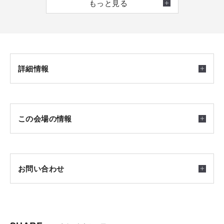
もっと見る
医院・クリニックの新規開業や建替え、移転をご検討の際
～広島・東広島エリア～
は、ぜひお気軽にご相談ください。
・life knit atelier HIROSHIMA ＠広島市安佐南区西原
・イズ広島アスタ展示場 ＠広島市中区牛田新町
・シャーウッド吉島展示場 ＠広島市中区吉島東
詳細情報
・イズ東広島展示場 ＠東広島市西条中央
～福山エリア～
開催日時
この会場の情報
・life knit atelier FUKUYAMA ＠福山市御門町
2026/04/01(水) ～ 2026/12/31(木) 9：00～17：00
・イズ福山展示場 ＠福山市西新涯町
・ビエナみどりまち展示場 ＠福山市緑町
会場
お問い合わせ
広島県広島市安佐南区西原5-16-6
会場はお好きな会場からお選びいただけます。
積水ハウス株式会社 広島支店