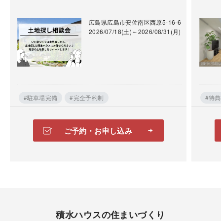
広島県広島市安佐南区西原5-16-6
2026/07/18(土)～2026/08/31(月)
#駐車場完備
#完全予約制
#特
ご予約・お申し込み
積水ハウスの住まいづくり