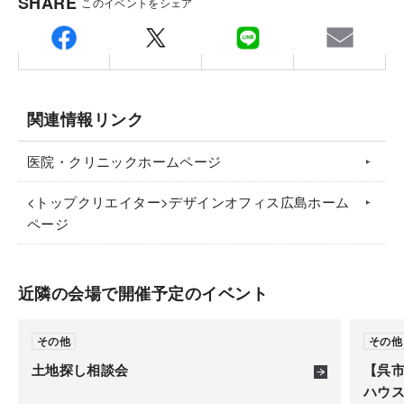
SHARE
このイベントをシェア
集合場所
〒7310113
広島県広島市安佐南区西原5-16-6-3階
広島県広島市安佐南区西原5-16-6
担当：眞澤(シンサワ)
会場はお好きな会場からお選びいただけます。
TEL.
082-871-8001
関連情報リンク
備考：定休日/毎週火曜日・水曜日、祝日 営業時
ご注意
間/9:00～18:00
医院・クリニックホームページ
こちらのイベントは事前予約制となっております。
※定休日及び営業時間外に頂いたお問い合わせ・ご予
弊社からの予約確認メールをもって予約完了となりま
<トップクリエイター>デザインオフィス広島ホーム
約のお返事は翌営業日以降のご案内になります。
す。
ページ
近隣の会場で開催予定のイベント
その他
その他
土地探し相談会
【呉
ハウ