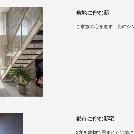
角地に佇む邸
ご家族の心を癒す、街のシ
都市に佇む邸宅
3方を建物で囲まれた宅地