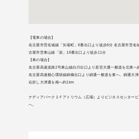
【電車の場合】
名古屋市営名城線「矢場町」6番出口より徒歩6分 名古屋市営名
古屋市営東山線「栄」16番出口より徒歩11分
【車の場合】
名古屋高速道路2号東山線白川出口より若宮大通一般道を北東へ約
名古屋高速都心環状線錦橋出口より錦通一般道を東へ、錦通大津
右折し大津通を南へ約1km
ナディアパーク２Ｆアトリウム（広場）よりビジネスセンタービ
へ。