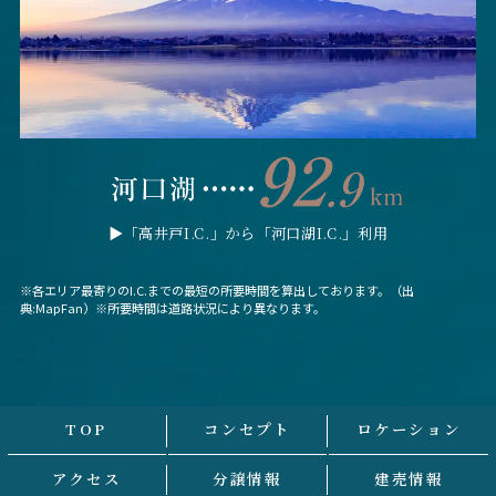
▶︎「高井戸I.C.」から「河口湖I.C.」利用
※各エリア最寄りのI.C.までの最短の所要時間を算出しております。（出
典:MapFan）※所要時間は道路状況により異なります。
TOP
コンセプト
ロケーション
アクセス
分譲情報
建売情報