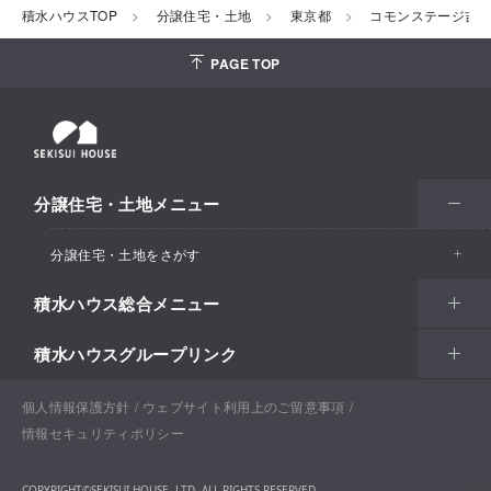
積水ハウスTOP
分譲住宅・土地
東京都
コモンステージ吉
PAGE TOP
分譲住宅・土地メニュー
分譲住宅・土地をさがす
積水ハウス総合メニュー
エリアからさがす
積水ハウスグループリンク
北海道・東北
住まい
市区町村からさがす
関東甲信越
土地活用
北海道
戸建住宅
個人情報保護方針
積水ハウスサポートプラス
ウェブサイト利用上のご留意事項
沿線・駅からさがす
情報セキュリティポリシー
東海・北陸
法人・行政のお客さま
首都圏
賃貸住宅経営（シャーメゾン）
青森
分譲住宅・土地
積水ハウス不動産ホールディングス株式会社
通勤・通学時間からさがす​
COPYRIGHT©SEKISUI HOUSE, LTD. ALL RIGHTS RESERVED.