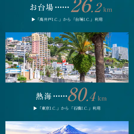
▶︎「高井戸I.C.」から「台場I.C.」利用
▶︎「東京I.C.」から「石橋I.C.」利用