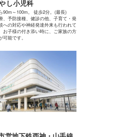
やし小児科
90m～100m。 徒歩2分。(最長)
療、予防接種、健診の他、子育て・発
談への対応や神経発達外来も行われて
。お子様の付き添い時に、ご家族の方
が可能です。
市営地下鉄西神・山手線