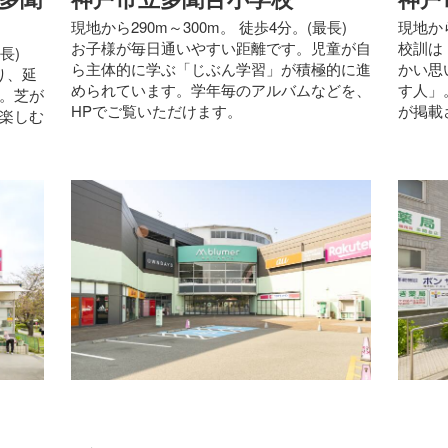
現地から290m～300m。 徒歩4分。(最長)
現地から
お子様が毎日通いやすい距離です。児童が自
校訓は
長)
ら主体的に学ぶ「じぶん学習」が積極的に進
かい思
り、延
められています。学年毎のアルバムなどを、
す人」
。芝が
HPでご覧いただけます。
が掲載
楽しむ