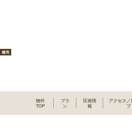
建売
物件
プラ
区画情
アクセス／
TOP
ン
報
プ