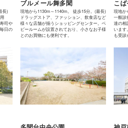
ブルメール舞多聞
こば
最長)
現地から1130m～1140m。 徒歩15分。(最長)
現地から
日用
ドラッグストア、ファッション、飲食店など
一般診
寿司や
様々な店舗が揃うショッピングセンター。ベ
達の相
毎日の
ビールームが設置されており、小さなお子様
います
とのお買物にも便利です。
も受診
多聞台中央公園
神戸