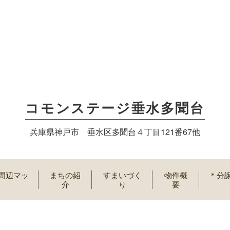
コモンステージ垂水多聞台
兵庫県神戸市 垂水区多聞台４丁目121番67他
周辺マッ
まちの紹
すまいづく
物件概
＊分
介
り
要