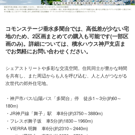
ちら＊
兵庫県イベン
ト情報
コモンステージ垂水多聞台では、高低差が少ない宅
地のため、2区画まとめての購入も可能です(一部区
画のみ)。詳細については、積水ハウス神戸支店ま
でお気軽にお問い合わせください。
シェアストリートや多彩な交流空間。住民同士が豊かな時間
を共有し、また周辺からも人を呼び込む、人と人がつながる
次世代の郊外住宅地。
・神戸市バス/山陽バス「多聞台」停 徒歩1～3分(約60～
180m)
・JR神戸線「舞子」駅 車8分(約3750～3880m)
・フレスポ舞子坂 車5分(約1830～1960m)
・VIERRA 明舞 車6分(約2310～2440m)