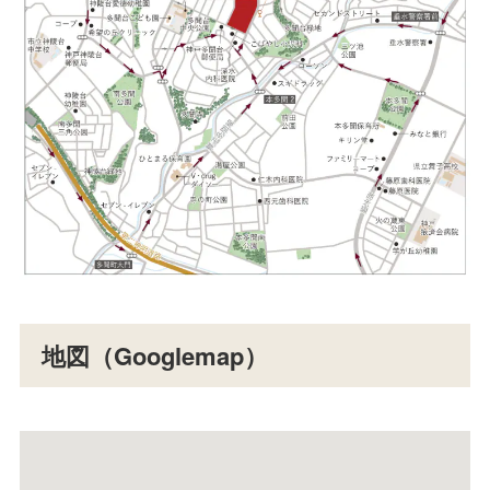
地図（Googlemap）