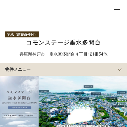
物
件
TO
P
現
地
宅地（建築条件付）
写
コモンステージ垂水多聞台
真
区
兵庫県神戸市 垂水区多聞台４丁目121番54他
画
情
報
物件メニュー
アクセス／周辺
マップ
まち
の紹
介
物
件
概
要
積水ハウスのすまい
づくり
＊分譲住宅はこ