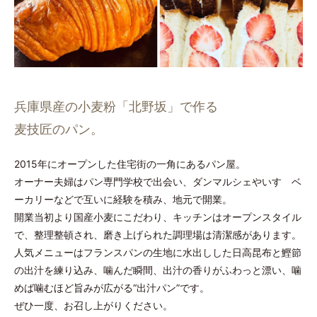
兵庫県産の小麦粉「北野坂」で作る
麦技匠のパン。
2015年にオープンした住宅街の一角にあるパン屋。
オーナー夫婦はパン専門学校で出会い、ダンマルシェやいすゞベ
ーカリーなどで互いに経験を積み、地元で開業。
開業当初より国産小麦にこだわり、キッチンはオープンスタイル
で、整理整頓され、磨き上げられた調理場は清潔感があります。
人気メニューはフランスパンの生地に水出しした日高昆布と鰹節
の出汁を練り込み、噛んだ瞬間、出汁の香りがふわっと漂い、噛
めば噛むほど旨みが広がる“出汁パン”です。
ぜひ一度、お召し上がりください。