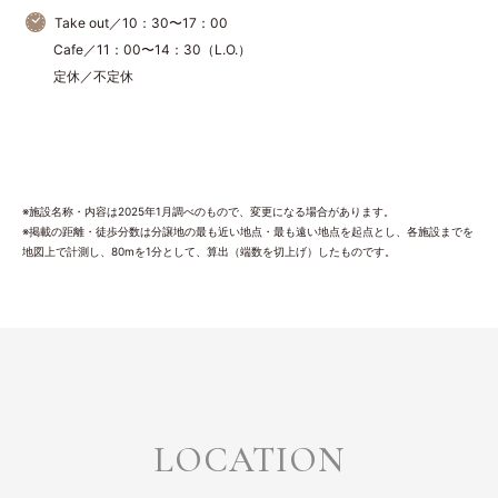
Take out／10：30〜17：00
Cafe／11：00〜14：30（L.O.）
定休／不定休
※施設名称・内容は2025年1月調べのもので、変更になる場合があります。
※掲載の距離・徒歩分数は分譲地の最も近い地点・最も遠い地点を起点とし、各施設までを
地図上で計測し、80mを1分として、算出（端数を切上げ）したものです。
LOCATION