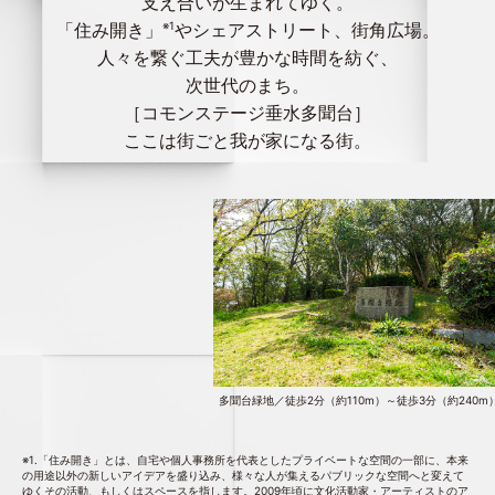
支え合いが生まれてゆく。
「住み開き」
※1
やシェアストリート、街角広場。
人々を繋ぐ工夫が豊かな時間を紡ぐ、
次世代のまち。
［コモンステージ垂水多聞台］
ここは街ごと我が家になる街。
多聞台緑地／徒歩2分（約110m）～徒歩3分（約240m
※1.「住み開き」とは、自宅や個人事務所を代表としたプライベートな空間の一部に、本来
の用途以外の新しいアイデアを盛り込み、様々な人が集えるパブリックな空間へと変えて
ゆくその活動、もしくはスペースを指します。2009年頃に文化活動家・アーティストのア