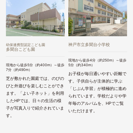
神戸市立多聞台小学校
幼保連携型認定こども園
多聞台こども園
現地から徒歩4分（約250m）～徒歩
現地から徒歩5分（約400m）～徒歩
5分（約340m）
7分（約490m）
お子様が毎日通いやすい距離で
芝が敷かれた園庭では、のびの
す。子供自らが主体的に学ぶ
びと外遊びを楽しむことができ
「じぶん学習」が積極的に進め
ます。「よい子ネット」を利用
られています。学校だよりや学
したHPでは、日々の生活の様
年毎のアルバムを、HPでご覧
子が写真入りで紹介されていま
いただけます。
す。