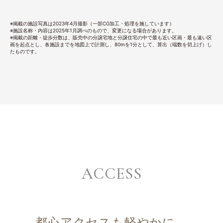
※掲載の施設写真は2023年4月撮影（一部CG加工・処理を施しています）
※施設名称・内容は2025年1月調べのもので、変更になる場合があります。
※掲載の距離・徒歩分数は、販売中の分譲宅地と分譲住宅の中で最も近い区画・最も遠い区
画を起点とし、各施設までを地図上で計測し、80mを1分として、算出（端数を切上げ）し
たものです。
ACCESS
都心アクセスも軽やかに。