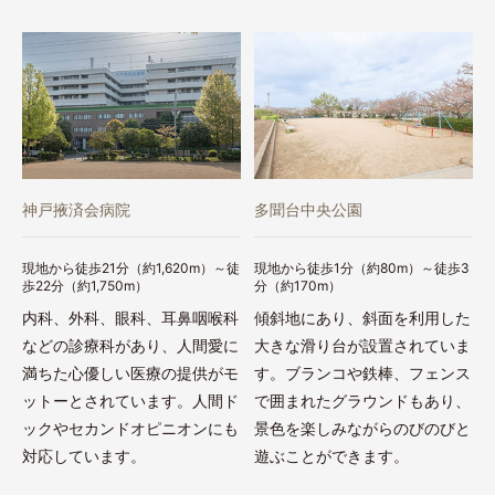
神戸掖済会病院
多聞台中央公園
現地から徒歩21分（約1,620m）～徒
現地から徒歩1分（約80m）～徒歩3
歩22分（約1,750m）
分（約170m）
内科、外科、眼科、耳鼻咽喉科
傾斜地にあり、斜面を利用した
などの診療科があり、人間愛に
大きな滑り台が設置されていま
満ちた心優しい医療の提供がモ
す。ブランコや鉄棒、フェンス
ットーとされています。人間ド
で囲まれたグラウンドもあり、
ックやセカンドオピニオンにも
景色を楽しみながらのびのびと
対応しています。
遊ぶことができます。