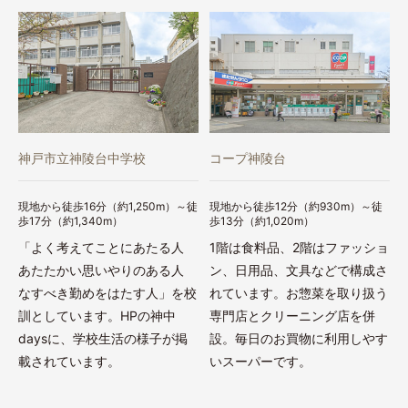
神戸市立神陵台中学校
コープ神陵台
現地から徒歩16分（約1,250m）～徒
現地から徒歩12分（約930m）～徒
歩17分（約1,340m）
歩13分（約1,020m）
「よく考えてことにあたる人
1階は食料品、2階はファッショ
あたたかい思いやりのある人
ン、日用品、文具などで構成さ
なすべき勤めをはたす人」を校
れています。お惣菜を取り扱う
訓としています。HPの神中
専門店とクリーニング店を併
daysに、学校生活の様子が掲
設。毎日のお買物に利用しやす
載されています。
いスーパーです。