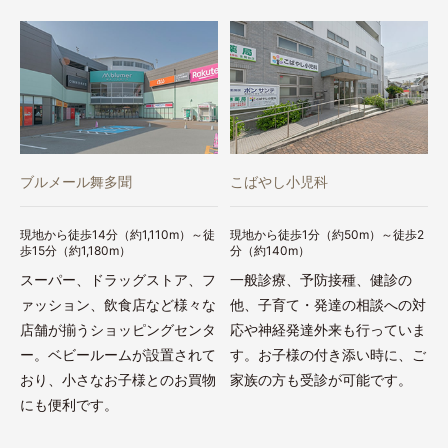
ブルメール舞多聞
こばやし小児科
現地から徒歩14分（約1,110m）～徒
現地から徒歩1分（約50m）～徒歩2
歩15分（約1,180m）
分（約140m）
スーパー、ドラッグストア、フ
一般診療、予防接種、健診の
ァッション、飲食店など様々な
他、子育て・発達の相談への対
店舗が揃うショッピングセンタ
応や神経発達外来も行っていま
ー。ベビールームが設置されて
す。お子様の付き添い時に、ご
おり、小さなお子様とのお買物
家族の方も受診が可能です。
にも便利です。