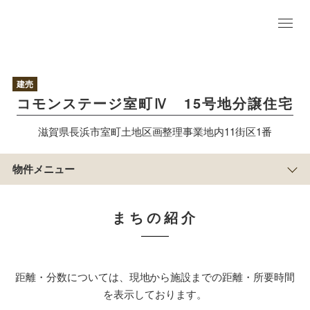
物
件
TO
建売
P
コモンステージ室町Ⅳ 15号地分譲住宅
プ
ラ
ン
滋賀県長浜市室町土地区画整理事業地内11街区1番
区
画
情
物件メニュー
報
アクセス／周辺
マップ
まちの紹介
まち
の紹
介
積水ハウスのすまい
づくり
距離・分数については、現地から施設までの距離・所要時間
物
件
を表示しております。
概