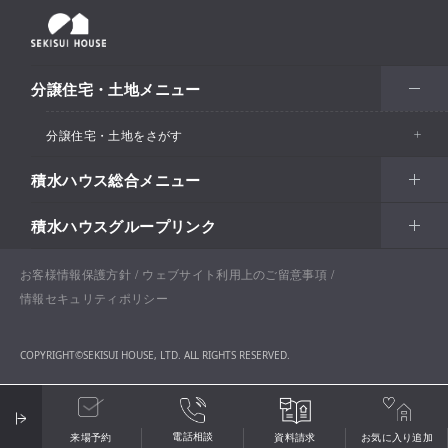
分譲住宅・土地メニュー
分譲住宅・土地をさがす
積水ハウス総合メニュー
エリアからさがす
積水ハウスグループリンク
北海道・東北
住まい
市区町村からさがす
関東甲信越
土地活用
北海道
戸建住宅
お客様情報保護方針
積水ハウスサポートプラス
ウェブサイト利用上のご留意事項
沿線・駅からさがす
情報セキュリティポリシー
東海・北陸
法人・行政のお客さま
首都圏
賃貸住宅経営（シャーメゾン）
青森
分譲住宅・土地
積水ハウス不動産ホールディングス株式会社
通勤・通学時間からさがす​
COPYRIGHT©SEKISUI HOUSE, LTD. ALL RIGHTS RESERVED.
関西
開発事業
愛知
企業・行政向け不動産活用（CRE・PRE）
東京
保育所・教育支援施設
岩手
分譲マンション（グランドメゾン）
積水ハウスリフォーム
地図からさがす​
中国・四国
大阪
国際事業
開発事業の強み
岐阜
医療施設・介護施設・高齢者向け施設
神奈川
医院・クリニック
宮城
賃貸住宅（シャーメゾン）
積水ハウス建設グループ
お気に入り
電話相談
来場予約
資料請求
お気に入り
追加