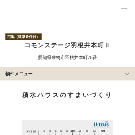
物
件
宅地（建築条件付）
TO
コモンステージ羽根井本町Ⅱ
P
アクセス/周辺
愛知県豊橋市羽根井本町75番
マップ
まち
の紹
物件メニュー
介
区
画
情
積水ハウスのすまいづくり
報
積水ハウスのすまい
づくり
物
件
概
要