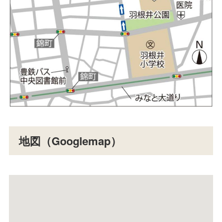
地図（Googlemap）