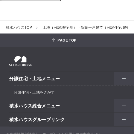
積水ハウスTOP
土地（分譲地/宅地）・新築一戸建て（分譲住宅/建売
PAGE TOP
分譲住宅・土地メニュー
分譲住宅・土地をさがす
積水ハウス総合メニュー
エリアからさがす
積水ハウスグループリンク
北海道・東北
住まい
市区町村からさがす
関東甲信越
土地活用
北海道
戸建住宅
お客様情報保護方針
積水ハウスサポートプラス
ウェブサイト利用上のご留意事項