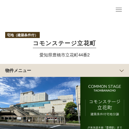
物
件
TO
P
区
宅地（建築条件付）
画
コモンステージ立花町
情
報
愛知県豊橋市立花町44番2
現
地
写
物件メニュー
真
アクセス/周辺
マップ
まち
の紹
介
物
件
概
要
積水ハウスのすまい
づくり