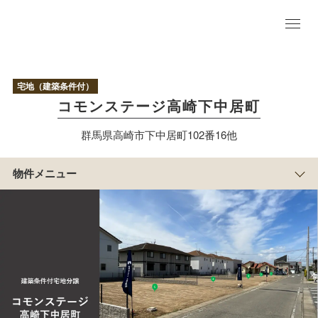
物
件
TO
P
宅地（建築条件付）
区
コモンステージ高崎下中居町
画
情
群馬県高崎市下中居町102番16他
報
現
地
物件メニュー
写
真
アクセス/周辺
マップ
まち
の紹
介
すまい
づくり
物
件
概