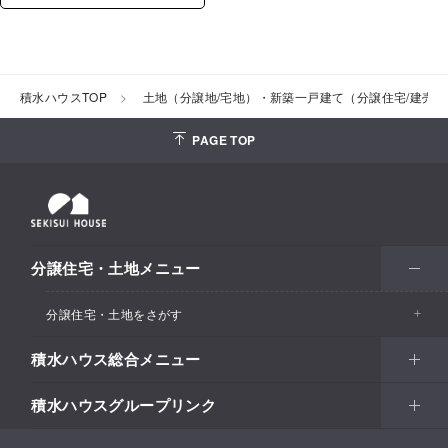
積水ハウスTOP
土地（分譲地/宅地）・新築一戸建て（分譲住宅/建売
PAGE TOP
分譲住宅・土地メニュー
分譲住宅・土地をさがす
積水ハウス総合メニュー
エリアからさがす
積水ハウスグループリンク
北海道・東北
住まい
市区町村からさがす