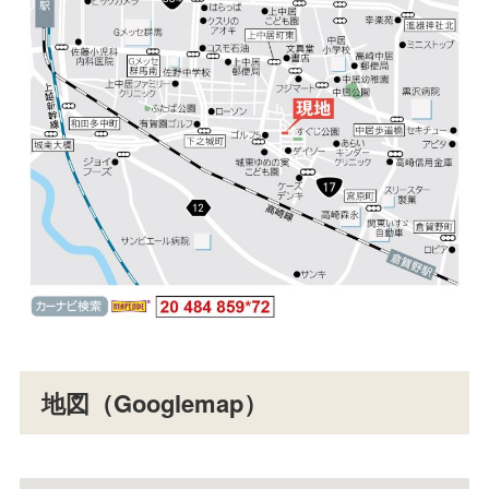
地図（Googlemap）