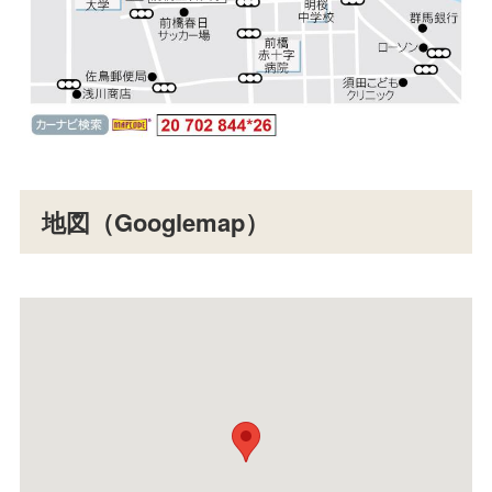
地図（Googlemap）