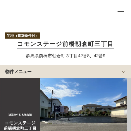
物
件
TO
P
宅地（建築条件付）
区
コモンステージ前橋朝倉町三丁目
画
情
群馬県前橋市朝倉町３丁目42番8、42番9
報
現
地
物件メニュー
写
真
アクセス/周辺
マップ
まち
の紹
介
積水ハウスのすまい
づくり
物
件
概