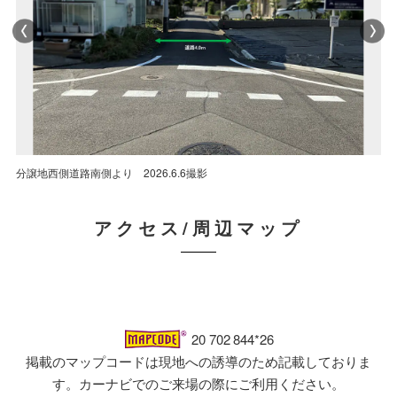
分譲地西側道路南側より 2026.6.6撮影
分譲地西側道路南側より 2026.6.6撮影
分譲地西側道路南側より 2026.6.6撮影
アクセス/周辺マップ
20 702 844*26
掲載のマップコードは現地への誘導のため記載しておりま
す。カーナビでのご来場の際にご利用ください。