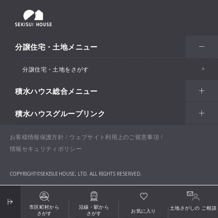
分譲住宅・土地メニュー
分譲住宅・土地をさがす
積水ハウス総合メニュー
エリアからさがす
積水ハウスグループリンク
北海道・東北
住まい
市区町村からさがす
関東甲信越
土地活用
北海道
戸建住宅
お客様情報保護方針
積水ハウスサポートプラス
ウェブサイト利用上のご留意事項
沿線・駅からさがす
情報セキュリティポリシー
東海・北陸
法人・行政のお客さま
首都圏
賃貸住宅経営（シャーメゾン）
青森
分譲住宅・土地
積水ハウス不動産ホールディングス株式会社
通勤・通学時間からさがす​
COPYRIGHT©SEKISUI HOUSE, LTD. ALL RIGHTS RESERVED.
関西
開発事業
愛知
企業・行政向け不動産活用（CRE・PRE）
東京
保育所・教育支援施設
岩手
分譲マンション（グランドメゾン）
積水ハウスリフォーム
地図からさがす​
中国・四国
大阪
国際事業
開発事業の強み
岐阜
医療施設・介護施設・高齢者向け施設
お問い合わせ
ENGLISH
神奈川
医院・クリニック
市区町村から
沿線・駅から
土地さがしの
ご相談
宮城
賃貸住宅（シャーメゾン）
積水ハウス建設グループ
お気に入り
お気に入り
さがす
さがす