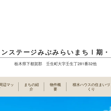
モンステージみぶみらいまちⅠ期・
栃木県下都賀郡 壬生町大字壬生丁281番32他
/周辺マッ
まちの紹
物件概
積水ハウスの住まいづ
プ
介
要
くり