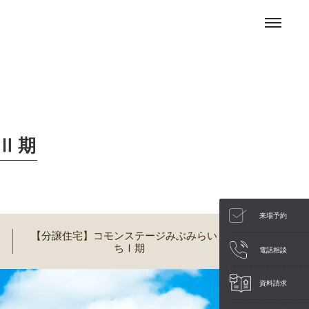
Ⅱ期
来場予約
【分譲住宅】コモンステージみぶみらいま
ちⅠ期
電話相談
資料請求