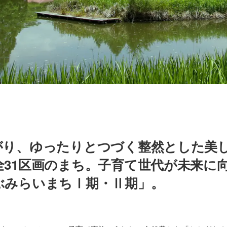
がり、ゆったりとつづく整然とした美
全31区画のまち。子育て世代が未来に
ぶみらいまちⅠ期・Ⅱ期」。