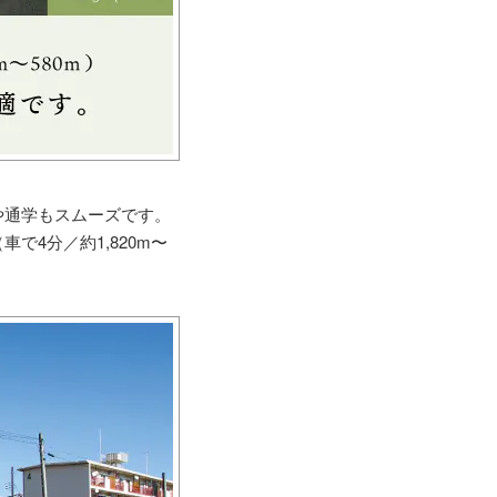
や通学もスムーズです。
4分／約1,820m〜
。