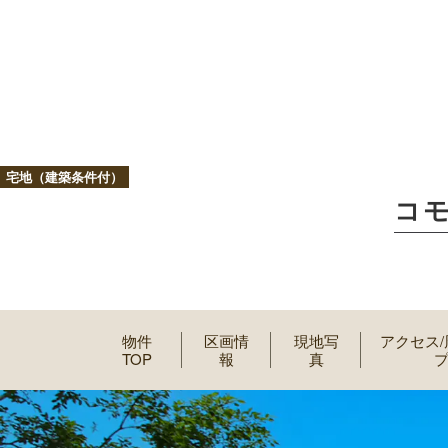
宅地（建築条件付）
コ
物件
区画情
現地写
アクセス
TOP
報
真