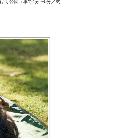
ぱく公園（車で4分〜5分／約