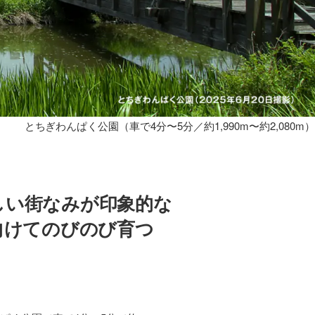
とちぎわんぱく公園（車で4分〜5分／約1,990m〜約2,080m）
しい街なみが印象的な
向けてのびのび育つ