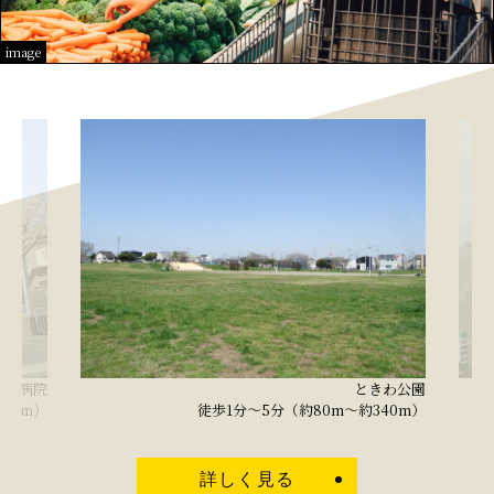
image
市民病院
ときわ公園
240m）
徒歩1分～5分（約80m～約340m）
詳しく見る