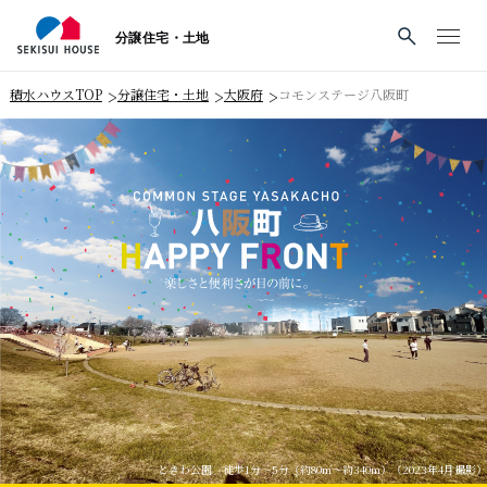
分譲住宅・土地
積水ハウスTOP
>
分譲住宅・土地
>
大阪府
>
コモンステージ八阪町
ときわ公園 徒歩1分～5分（約80m～約340m）（2023年4月撮影）