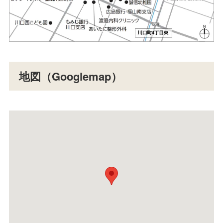
地図（Googlemap）