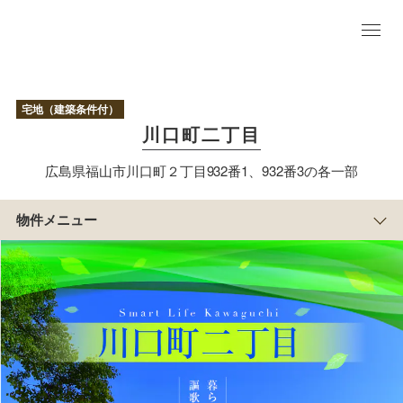
物
件
TO
P
宅地（建築条件付）
アクセス/周辺
川口町二丁目
マップ
現
広島県福山市川口町２丁目932番1、932番3の各一部
地
写
真
物件メニュー
区
画
情
報
まち
の紹
介
積水ハウスのすまい
づくり
物
件
概