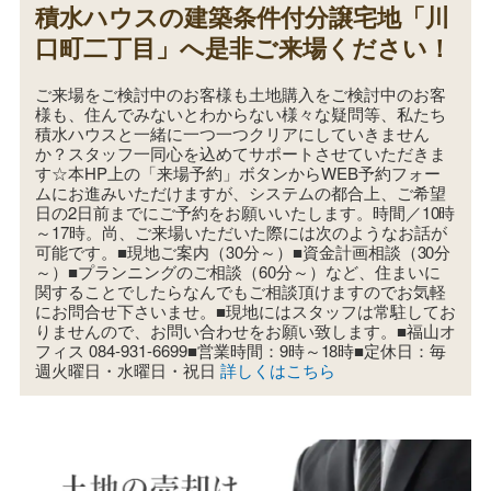
積水ハウスの建築条件付分譲宅地「川
口町二丁目」へ是非ご来場ください！
ご来場をご検討中のお客様も土地購入をご検討中のお客
様も、住んでみないとわからない様々な疑問等、私たち
積水ハウスと一緒に一つ一つクリアにしていきません
か？スタッフ一同心を込めてサポートさせていただきま
す☆本HP上の「来場予約」ボタンからWEB予約フォー
ムにお進みいただけますが、システムの都合上、ご希望
日の2日前までにご予約をお願いいたします。時間／10時
～17時。尚、ご来場いただいた際には次のようなお話が
可能です。■現地ご案内（30分～）■資金計画相談（30分
～）■プランニングのご相談（60分～）など、住まいに
関することでしたらなんでもご相談頂けますのでお気軽
にお問合せ下さいませ。■現地にはスタッフは常駐してお
りませんので、お問い合わせをお願い致します。■福山オ
フィス 084-931-6699■営業時間：9時～18時■定休日：毎
週火曜日・水曜日・祝日
詳しくはこちら