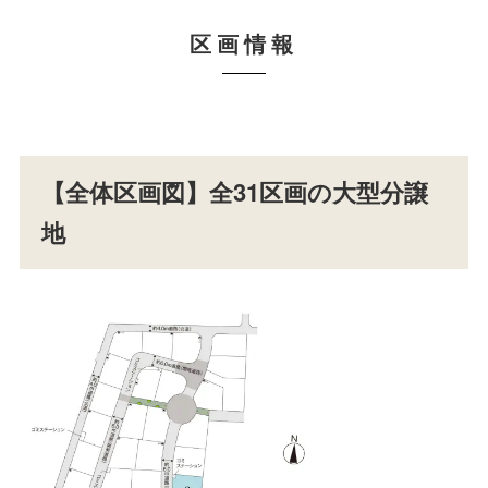
区画情報
【全体区画図】全31区画の大型分譲
地