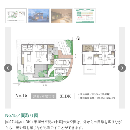
NO.15／省エネ性能ラベル
No.15／リビング
NO.15／省エネ性能ラベル
No.15／間取り図
No.15／外観
No.15／間取り図
[約27.4帖のLDK＋半屋外空間の中庭]の大空間は、外からの目線を遮りなが
邸宅感がありながらも、シンプルで親しみのある外観にしました。
[約27.4帖のLDK＋半屋外空間の中庭]の大空間は、外からの目線を遮りなが
らも、光や風を感じながら過ごすことができます。
らも、光や風を感じながら過ごすことができます。