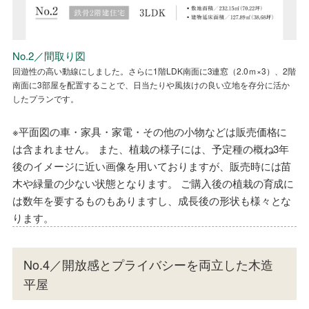
NO.2／省エネ性能ラベル
No.2／間取り図
No.2／外観
No.2／ダイニング・キッチン
NO.2／省エネ性能ラベル
No.2／間取り図
回遊性の高い動線にしました。さらに1階LDK南面に3連窓（2.0ｍ×3）、2階
切妻屋根に道路からの視線を遮る袖壁を設け、シンプルかつ機能的な外観と
回遊性の高い動線にしました。さらに1階LDK南面に3連窓（2.0ｍ×3）、2階
南面に3部屋を配置することで、日当たりや風抜けの良い立地を存分に活か
しました。
南面に3部屋を配置することで、日当たりや風抜けの良い立地を存分に活か
したプランです。
したプランです。
※平面図の車・家具・家電・その他の小物などは販売価格に
は含まれません。 また、植栽の様子には、予定種の概ね3年
後のイメージに近い画像を用いておりますが、販売時には苗
木や緑量の少ない状態となります。 ご購入後の植栽の育成に
は数年を要するものもありますし、成長後の形状も様々とな
ります。
No.4／開放感とプライバシーを両立した木造
平屋