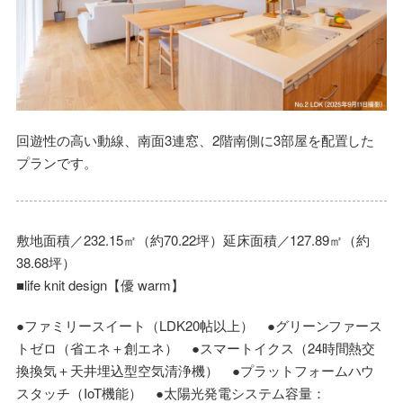
回遊性の高い動線、南面3連窓、2階南側に3部屋を配置した
プランです。
敷地面積／232.15㎡（約70.22坪）延床面積／127.89㎡（約
38.68坪）
■life knit design【優 warm】
●ファミリースイート（LDK20帖以上） ●グリーンファース
トゼロ（省エネ＋創エネ） ●スマートイクス（24時間熱交
換換気＋天井埋込型空気清浄機） ●プラットフォームハウ
スタッチ（IoT機能） ●太陽光発電システム容量：