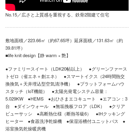
No.15／広さと上質感を重視する、鉄骨2階建て住宅
敷地面積／223.66㎡（約67.65坪）延床面積／131.63㎡（約
39.81坪）
■life knit design【静 warm × 艶】
●ファミリースイート（LDK20帖以上） ●グリーンファース
トゼロ（省エネ＋創エネ） ●スマートイクス（24時間熱交
換換気＋天井埋込型空気清浄機） ●プラットフォームハウ
スタッチ（IoT機能） ●太陽光発電システム容量：
5.029KW ●HEMS ●おひさまエコキュート ●エアコン：3
台 ●ダインウォール ●無垢挽板フロア（LDK） ●クリア
ビューサッシ ●高断熱仕様（断熱等級6） ●IHクッキング
ヒーター ●食器洗浄乾燥機 ●保湿浴槽付ユニットバス ●
浴室換気乾燥暖房機