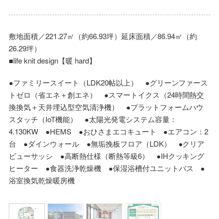
敷地面積／221.27㎡（約66.93坪）延床面積／86.94㎡（約
26.29坪）
■life knit design【暖 hard】
●ファミリースイート（LDK20帖以上） ●グリーンファース
トゼロ（省エネ＋創エネ） ●スマートイクス（24時間熱交
換換気＋天井埋込型空気清浄機） ●プラットフォームハウ
スタッチ（IoT機能） ●太陽光発電システム容量：
4.130KW ●HEMS ●おひさまエコキュート ●エアコン：2
台 ●ダインウォール ●無垢挽板フロア（LDK） ●クリア
ビューサッシ ●高断熱仕様（断熱等級6） ●IHクッキング
ヒーター ●食器洗浄乾燥機 ●保湿浴槽付ユニットバス ●
浴室換気乾燥暖房機