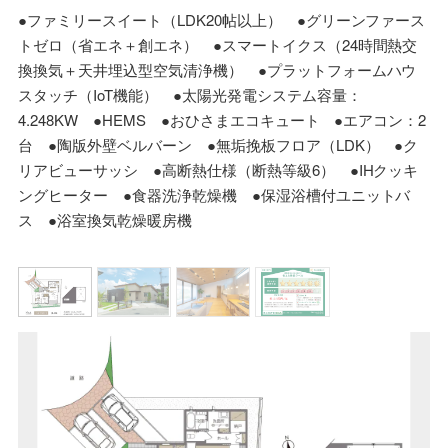
●ファミリースイート（LDK20帖以上） ●グリーンファース
トゼロ（省エネ＋創エネ） ●スマートイクス（24時間熱交
換換気＋天井埋込型空気清浄機） ●プラットフォームハウ
スタッチ（IoT機能） ●太陽光発電システム容量：
4.248KW ●HEMS ●おひさまエコキュート ●エアコン：2
台 ●陶版外壁ベルバーン ●無垢挽板フロア（LDK） ●ク
リアビューサッシ ●高断熱仕様（断熱等級6） ●IHクッキ
ングヒーター ●食器洗浄乾燥機 ●保湿浴槽付ユニットバ
ス ●浴室換気乾燥暖房機