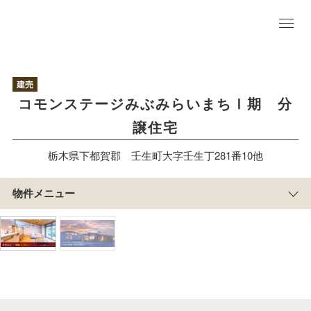
物
件
建売
TO
コモンステージみぶみらいまちⅠ期 分
P
区
譲住宅
画
情
栃木県下都賀郡 壬生町大字壬生丁281番10他
報
プラン＆積水ハウスのまち
づくり
物件メニュー
アクセス/周辺
マップ
まち
の紹
介
物
件
概
要
すまい