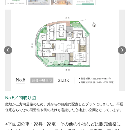
NO.5／省エネ性能ラベル
No.5／間取り図
No.5／外観
No.5／リビング・ダイニング
NO.5／省エネ性能ラベル
No.5／間取り図
敷地が三方向道路のため、外からの目線に配慮したプランにしました。平屋
道路面からの目線を遮りながらも、光や風が抜ける窓を計画しました。落ち
敷地が三方向道路のため、外からの目線に配慮したプランにしました。平屋
住宅ならではの回遊性や風の抜けも意識した心地よい空間となっています。
着いた色合いの外観が、街並みに溶け込みます。
住宅ならではの回遊性や風の抜けも意識した心地よい空間となっています。
※平面図の車・家具・家電・その他の小物などは販売価格に