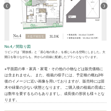
NO.4／省エネ性能ラベル
No.4／間取り図
No.4／外観
No.4／リビング・ダイニング
NO.4／省エネ性能ラベル
No.4／間取り図
リビングは「開放感」と「居心地の良さ」を感じられる空間にしました。大
モダンでありながら「和」の要素を取り入れた外観の平屋住宅です。
木のぬくもりで、くつろぎを感じるLDK
リビングは「開放感」と「居心地の良さ」を感じられる空間にしました。大
開口を取りながらも、外からの目線に配慮したプランとなっています。
開口を取りながらも、外からの目線に配慮したプランとなっています。
※平面図の車・家具・家電・その他の小物などは販売価格に
は含まれません。 また、植栽の様子には、予定種の概ね3年
後のイメージに近い画像を用いておりますが、販売時には苗
木や緑量の少ない状態となります。 ご購入後の植栽の育成に
は数年を要するものもありますし、成長後の形状も様々とな
ります。