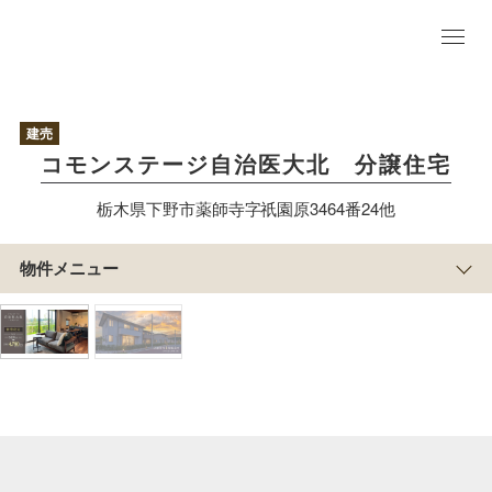
物
件
TO
P
区
画
建売
情
コモンステージ自治医大北 分譲住宅
報
プ
栃木県下野市薬師寺字祇園原3464番24他
ラ
ン
ア
物件メニュー
ク
セ
ス
周
辺
施
設
物
件
概
要
積水ハウスのすまい