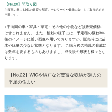
No.20 LDK キッチンを中心に移動できる回遊型の動線は、家事効率を格
No.20省エネ性能ラベル
【No.20】間取り図
No.20省エネ性能ラベル
【No.20】間取り図
段に向上させます。さらにキッチンからリビングを見渡せ、家族の様子を見
主寝室の奥に1.9帖の書斎を配置。テレワークや趣味に集中して取り組める
主寝室の奥に1.9帖の書斎を配置。テレワークや趣味に集中して取り組める
守れる安心のプランです。
空間です。
空間です。
※平面図の車・家具・家電・その他の小物などは販売価格に
は含まれません。 また、植栽の様子には、予定種の概ね3年
後のイメージに近い画像を用いておりますが、販売時には苗
木や緑量の少ない状態となります。 ご購入後の植栽の育成に
は数年を要するものもありますし、成長後の形状も様々とな
ります。
【No.22】WICや納戸など豊富な収納が魅力の
平屋の住まい