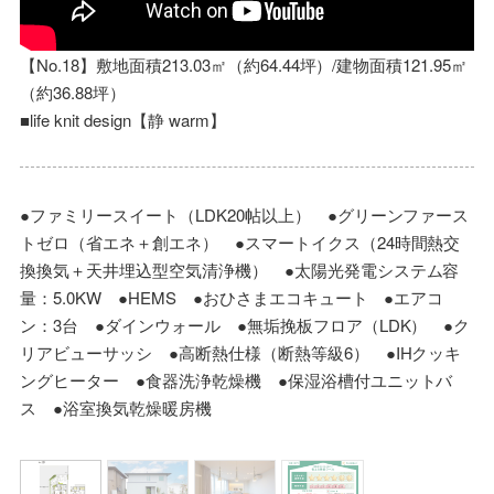
【No.18】敷地面積213.03㎡（約64.44坪）/建物面積121.95㎡
（約36.88坪）
■life knit design【静 warm】
●ファミリースイート（LDK20帖以上） ●グリーンファース
トゼロ（省エネ＋創エネ） ●スマートイクス（24時間熱交
換換気＋天井埋込型空気清浄機） ●太陽光発電システム容
量：5.0KW ●HEMS ●おひさまエコキュート ●エアコ
ン：3台 ●ダインウォール ●無垢挽板フロア（LDK） ●ク
リアビューサッシ ●高断熱仕様（断熱等級6） ●IHクッキ
ングヒーター ●食器洗浄乾燥機 ●保湿浴槽付ユニットバ
ス ●浴室換気乾燥暖房機