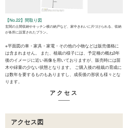
No.22 LDK 木の温もりを感じるLDKは、家族が穏やかにすごせる陽だま
No.22省エネ性能ラベル
【No.22】間取り図
No.22省エネ性能ラベル
【No.22】間取り図
りの空間です。
玄関の土間収納やキッチン横の納戸など、家中きれいに片づけられる、収納
玄関の土間収納やキッチン横の納戸など、家中きれいに片づけられる、収納
が各所に設置されたプラン。
が各所に設置されたプラン。
※平面図の車・家具・家電・その他の小物などは販売価格に
は含まれません。 また、植栽の様子には、予定種の概ね3年
後のイメージに近い画像を用いておりますが、販売時には苗
木や緑量の少ない状態となります。 ご購入後の植栽の育成に
は数年を要するものもありますし、成長後の形状も様々とな
ります。
アクセス
アクセス図