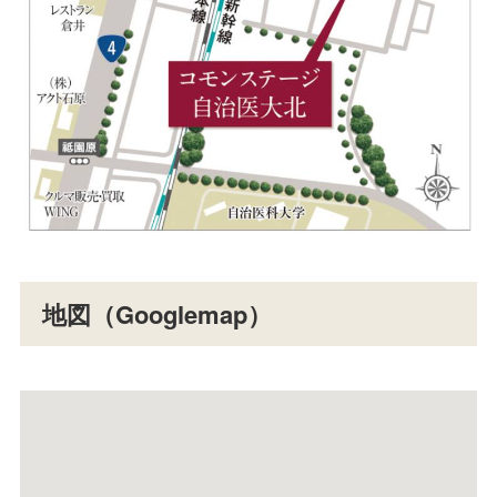
地図（Googlemap）