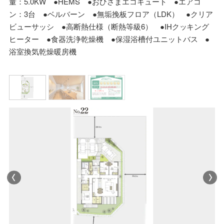
量：5.0KW ●HEMS ●おひさまエコキュート ●エアコ
ン：3台 ●ベルバーン ●無垢挽板フロア（LDK） ●クリア
ビューサッシ ●高断熱仕様（断熱等級6） ●IHクッキング
ヒーター ●食器洗浄乾燥機 ●保湿浴槽付ユニットバス ●
浴室換気乾燥暖房機