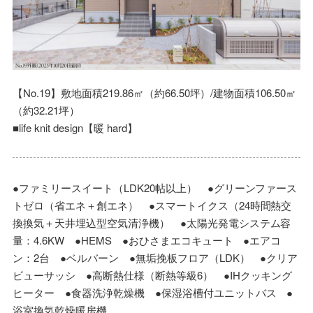
【No.19】敷地面積219.86㎡（約66.50坪）/建物面積106.50㎡
（約32.21坪）
■life knit design【暖 hard】
●ファミリースイート（LDK20帖以上） ●グリーンファース
トゼロ（省エネ＋創エネ） ●スマートイクス（24時間熱交
換換気＋天井埋込型空気清浄機） ●太陽光発電システム容
量：4.6KW ●HEMS ●おひさまエコキュート ●エアコ
ン：2台 ●ベルバーン ●無垢挽板フロア（LDK） ●クリア
ビューサッシ ●高断熱仕様（断熱等級6） ●IHクッキング
ヒーター ●食器洗浄乾燥機 ●保湿浴槽付ユニットバス ●
浴室換気乾燥暖房機