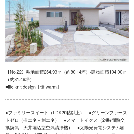
【No.22】敷地面積264.93㎡（約80.14坪）/建物面積104.00㎡
（約31.46坪）
■life knit design【優 warm】
●ファミリースイート（LDK20帖以上） ●グリーンファース
トゼロ（省エネ＋創エネ） ●スマートイクス（24時間熱交
換換気＋天井埋込型空気清浄機） ●太陽光発電システム容