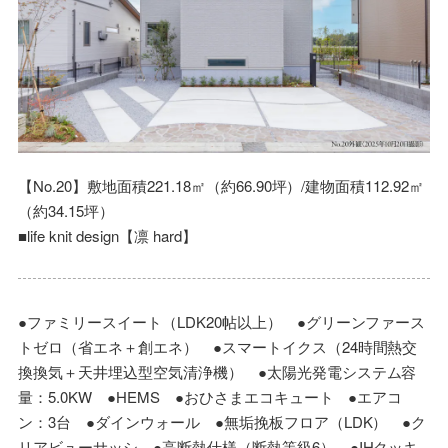
【No.20】敷地面積221.18㎡（約66.90坪）/建物面積112.92㎡
（約34.15坪）
■life knit design【凛 hard】
●ファミリースイート（LDK20帖以上） ●グリーンファース
トゼロ（省エネ＋創エネ） ●スマートイクス（24時間熱交
換換気＋天井埋込型空気清浄機） ●太陽光発電システム容
量：5.0KW ●HEMS ●おひさまエコキュート ●エアコ
ン：3台 ●ダインウォール ●無垢挽板フロア（LDK） ●ク
リアビューサッシ ●高断熱仕様（断熱等級6） ●IHクッキ