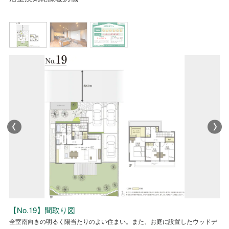
No.19 LDK ワイドな窓とウッドデッキのあるLDKは、窓から差し込む自
No.19省エネ性能ラベル
【No.19】間取り図
No.19省エネ性能ラベル
【No.19】間取り図
然光が部屋全体を明るく照らし、ウッドデッキと繋がることで、広々とした
全室南向きの明るく陽当たりのよい住まい。また、お庭に設置したウッドデ
全室南向きの明るく陽当たりのよい住まい。また、お庭に設置したウッドデ
心地よさを感じられます。