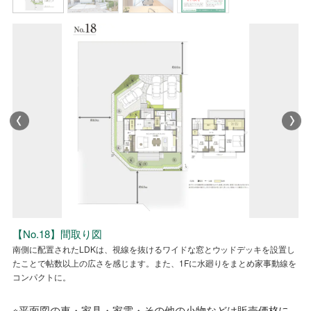
No.18省エネ性能ラベル
【No.18】間取り図
【No.18】外観
【No.18】LDK
No.18省エネ性能ラベル
【No.18】間取り図
南側に配置されたLDKは、視線を抜けるワイドな窓とウッドデッキを設置し
ワイドな窓とウッドデッキがLDKに1日を通して採光と通風を確保。
ワイドな窓とウッドデッキがLDKに1日を通して採光と通風を確保。
南側に配置されたLDKは、視線を抜けるワイドな窓とウッドデッキを設置し
たことで帖数以上の広さを感じます。また、1Fに水廻りをまとめ家事動線を
たことで帖数以上の広さを感じます。また、1Fに水廻りをまとめ家事動線を
コンパクトに。
コンパクトに。
※平面図の車・家具・家電・その他の小物などは販売価格に