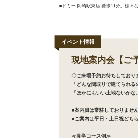
■ドミー 岡崎駅東店 徒歩11分。様
現地案内会【ご
◇ご来場予約お待ちしており
「どんな間取りで建てられる
「ほかにもいい土地ないかな
■案内員は常駐しておりませ
■ご案内は平日・土日祝どち
≪見学コース例≫