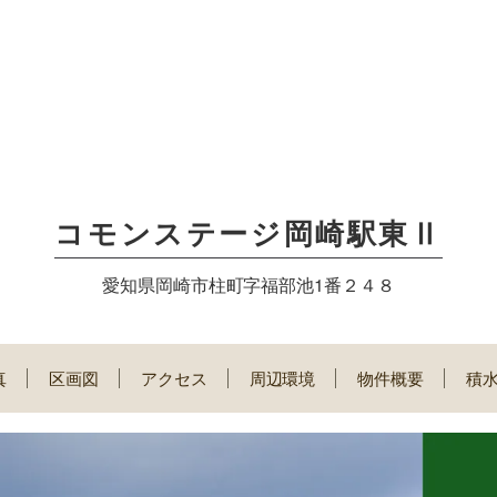
コモンステージ岡崎駅東Ⅱ
愛知県岡崎市柱町字福部池1番２４８
真
区画図
アクセス
周辺環境
物件概要
積