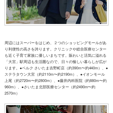
周辺にはスーパーをはじめ、２つのショッピングモールがあ
り利便性の高さを誇ります。クリニックや総合医療センター
も近く子育て家族に優しいまちです。賑わいと活気に溢れる
「大宮」駅周辺も生活圏なので、日々の愉しい暮らしが広が
ります。●ベルク さいたま吉野町店（約390m〜約440m）、●
ステラタウン大宮（約2110m〜約2190m）、●イオンモール
上尾（約2720m〜約2800m）、●藤井内科医院（約880m〜約
960m）、●さいたま北部医療センター（約2490m〜約
2570m）