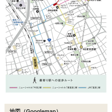
地図（Googlemap）