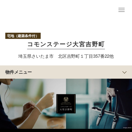
物
件
TO
P
現地写真/区
宅地（建築条件付）
画情報
コモンステージ大宮吉野町
現
地
埼玉県さいたま市 北区吉野町１丁目357番22他
写
真
アクセス/周辺
物件メニュー
マップ
まち
の紹
介
積水ハウスのすまい
づくり
物
件
概
要
埼玉中央エリア特集
サイト