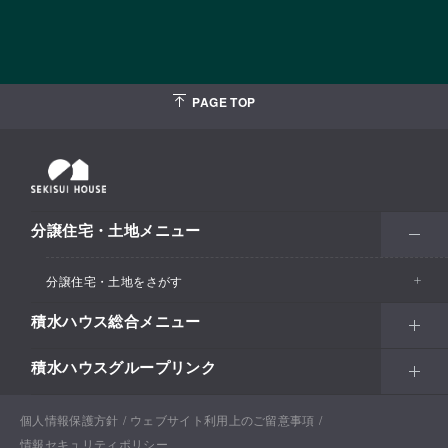
PAGE TOP
分譲住宅・土地メニュー
分譲住宅・土地をさがす
積水ハウス総合メニュー
エリアからさがす
積水ハウスグループリンク
北海道・東北
住まい
市区町村からさがす
関東甲信越
土地活用
北海道
戸建住宅
個人情報保護方針
積水ハウスサポートプラス
ウェブサイト利用上のご留意事項
沿線・駅からさがす
情報セキュリティポリシー