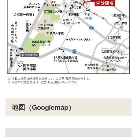
地図（Googlemap）