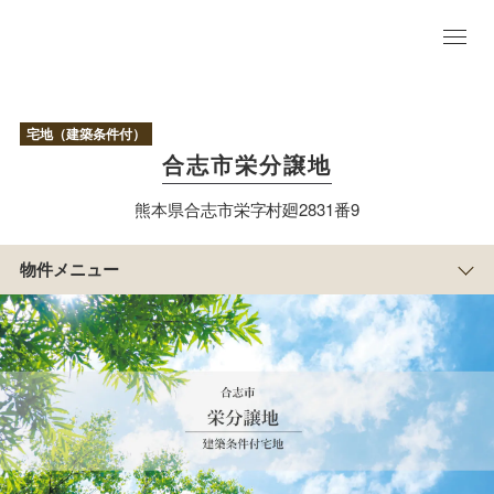
物
件
TO
P
宅地（建築条件付）
まち
合志市栄分譲地
の紹
介
熊本県合志市栄字村廻2831番9
現
地
写
物件メニュー
真
区
画
情
報
アクセス/周辺
マップ
物
件
概
要
すまい