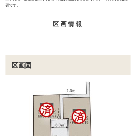
要です。
要です。
区画情報
区画図