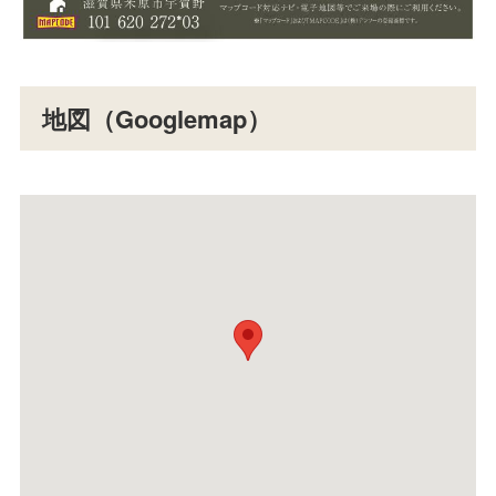
地図（Googlemap）