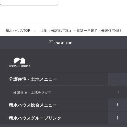
積水ハウスTOP
土地（分譲地/宅地）・新築一戸建て（分譲住宅/建売
PAGE TOP
分譲住宅・土地メニュー
分譲住宅・土地をさがす
積水ハウス総合メニュー
エリアからさがす
積水ハウスグループリンク
北海道・東北
住まい
市区町村からさがす