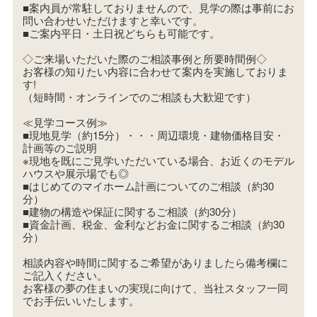
■案内員が常駐しておりませんので、見学の際は事前にお
問い合わせいただけますと幸いです。
■ご案内平日・土日祝どちらも可能です。
◇ご来場いただいた際のご相談事例と所要時間例◇
お客様の知りたい内容に合わせて案内を実施しておりま
す!
（短時間・オンラインでのご相談も大歓迎です）
≪見学コース例≫
■現地見学（約15分）・・・周辺環境・建物価格目安・
計画等のご説明
※現地を既にご見学いただいている場合、お近くのモデル
ハウスや展示場でも◎
■はじめてのマイホーム計画についてのご相談（約30
分）
■建物の構造や保証に関するご相談（約30分）
■資金計画、税金、金利などお金に関するご相談（約30
分）
相談内容や時間に関するご希望がありましたら備考欄に
ご記入ください。
お客様の夢の住まいの実現に向けて、当社スタッフ一同
でお手伝いいたします。