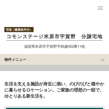
物
件
TO
宅地（建築条件付）
P
コモンステージ米原市宇賀野 分譲宅地
現地写真／参考
プラン
滋賀県米原市宇賀野字柿越452番11他
区
画
情
物件メニュー
報
アクセス／周辺
マップ
まち
の紹
介
生活を支える施設が身近に揃い、のびのびと穏やか
積水ハウスのすまい
に暮らせるロケーション。ご家族の理想の一邸で、
づくり
ゆとりある新生活を。
物
件
概
要