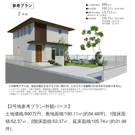
【2号地参考プラン/外観パース】
土地価格/890万円、敷地面積/180.11㎡(約54.48坪)。1階床面
積/52.37㎡、2階床面積/53.37㎡、延床面積/105.74㎡(約31.98
坪)。