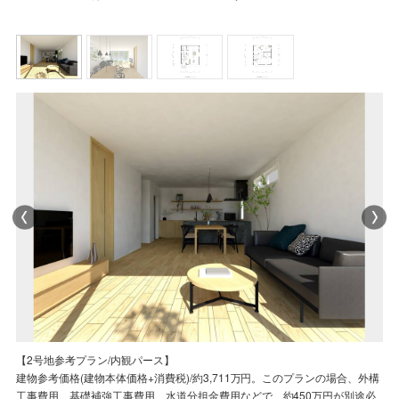
【2号地参考プラン/平面図】
【2号地参考プラン/内観パース】
【2号地参考プラン/内観パース】
【2号地参考プラン/平面図】
【2号地参考プラン/平面図】
【2号地参考プラン/内観パース】
プラン内の家具・家電・小物などは、建物参考価格には含まれておりませ
建物参考価格(建物本体価格+消費税)/約3,711万円。このプランの場合、外構
この参考プランは、当社が紹介するプランの一例です。このプランを義務づ
プラン内の家具・家電・小物などは、建物参考価格には含まれておりませ
プラン内の家具・家電・小物などは、建物参考価格には含まれておりませ
建物参考価格(建物本体価格+消費税)/約3,711万円。このプランの場合、外構
ん。
工事費用、基礎補強工事費用、水道分担金費用などで、約450万円が別途必
けるものではありません。
ん。
ん。
工事費用、基礎補強工事費用、水道分担金費用などで、約450万円が別途必