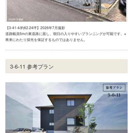
【1-37-2/約75.97坪】2026年7月撮影
【3-41-4/約62.24坪】2026年7月撮影
【3-41-8/約66.27坪】2026年7月撮影
【3-6-11/約67.84坪】2026年7月撮影
【1-37-2/約75.97坪】2026年7月撮影
【3-41-4/約62.24坪】2026年7月撮影
250㎡超えの整形地。東側は遊歩道となっており、ゆとりのある建物配置が
道路幅員5mの東道路に面し、朝日の入りやすいプランニングが可能です。※
コモアしおつ分譲地内にある時計の公園まで徒歩7分。緑を身近に感じる環
「四方津」駅まで繋がるコモアブリッジ上部ステーションまで徒歩6分。暮
250㎡超えの整形地。東側は遊歩道となっており、ゆとりのある建物配置が
道路幅員5mの東道路に面し、朝日の入りやすいプランニングが可能です。※
可能です。
将来にわたり採光を保証するものではありません。
境が整っています。
らしを支える利便と豊かな自然環境が調和した、住みよい街です。
可能です。
将来にわたり採光を保証するものではありません。
3-6-11 参考プラン