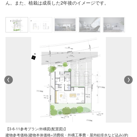
ん。また、植栽は成長した2年後のイメージです。
【3-6-11参考プラン/LDK内観パース】
【3-6-11参考プラン/外構図(配置図)】
【3-6-11参考プラン/平面図】
【3-6-11参考プラン/LDK内観パース】
【3-6-11参考プラン/LDK内観パース】
【3-6-11参考プラン/LDK内観パース】
【3-6-11参考プラン/外構図(配置図)】
積水ハウスは「邸別自由設計」。ご家族のライフスタイルにフィットする、
建物参考価格(建物本体価格+消費税・外構工事費・屋外給排水など込み)/約
参考プランは、当社が紹介するプランの一例です。このプランを義務付ける
プラン中の家具家電・車両などは参考価格に含まれません。また、植栽は成
お客様のご要望に合わせたプランをご提案させていただきます。ぜひご希望
積水ハウスは「邸別自由設計」。ご家族のライフスタイルにフィットする、
建物参考価格(建物本体価格+消費税・外構工事費・屋外給排水など込み)/約