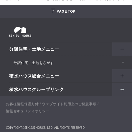
PAGE TOP
分譲住宅・土地メニュー
分譲住宅・土地をさがす
積水ハウス総合メニュー
エリアからさがす
積水ハウスグループリンク
北海道・東北
住まい
市区町村からさがす
関東甲信越
土地活用
北海道
戸建住宅
お客様情報保護方針
積水ハウスサポートプラス
ウェブサイト利用上のご留意事項
沿線・駅からさがす
情報セキュリティポリシー
東海・北陸
法人・行政のお客さま
首都圏
賃貸住宅経営（シャーメゾン）
青森
分譲住宅・土地
積水ハウス不動産ホールディングス株式会社
通勤・通学時間からさがす​
COPYRIGHT©SEKISUI HOUSE, LTD. ALL RIGHTS RESERVED.
関西
開発事業
愛知
企業・行政向け不動産活用（CRE・PRE）
東京
保育所・教育支援施設