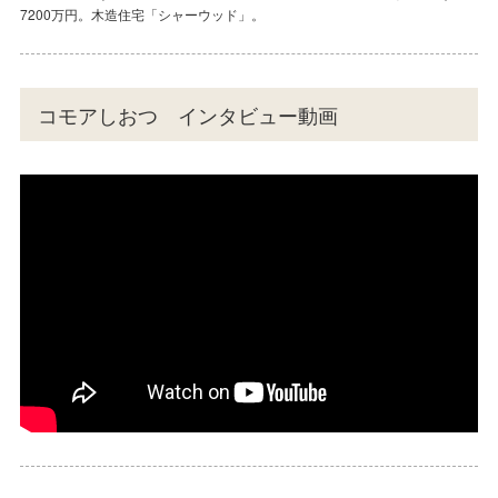
美しい住まいをデザインします。
7200万円。木造住宅「シャーウッド」。
ものではございません。
長した2年後のイメージです。
をお聞かせください。
美しい住まいをデザインします。
7200万円。木造住宅「シャーウッド」。
コモアしおつ インタビュー動画