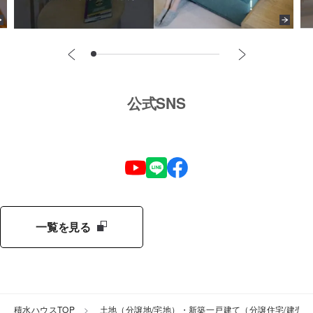
公式SNS
一覧を見る
積水ハウスTOP
土地（分譲地/宅地）・新築一戸建て（分譲住宅/建売