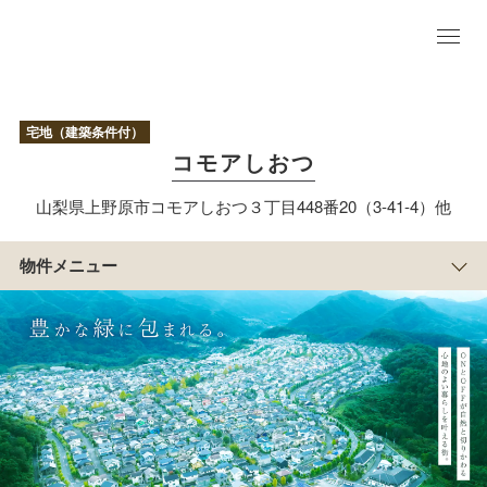
物
件
TO
P
宅地（建築条件付）
区
コモアしおつ
画
情
山梨県上野原市コモアしおつ３丁目448番20（3-41-4）他
報
現地写真／参考
プラン
物件メニュー
アクセス／周辺
マップ
まち
の紹
介
物
件
概
要
すまい
づくり
特設サイトは