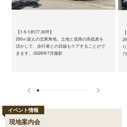
【1-5-1/約77.30坪】
【
250㎡超えの北東角地。土地と道路の高低差を
2
活かして、歩行者との目線もケアすることがで
り
きます。/2026年7月撮影
7
現地案内会