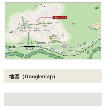
地図（Googlemap）