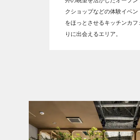
クショップなどの体験イベン
北海道
北海道
をほっとさせるキッチンカフ
りに出会えるエリア。
岩手
岩手
愛知
愛知
秋田
秋田
静岡
静岡
広島
広島
福島
福島
富山
富山
山口
山口
福岡
福岡
石川
石川
島根
島根
長崎
長崎
大分
大分
鹿児島
鹿児島