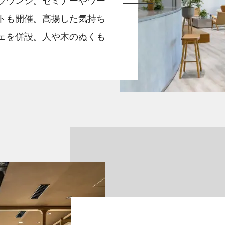
トも開催。高揚した気持ち
青森
青森
東京
東京
ェを併設。人や木のぬくも
宮城
宮城
埼玉
埼玉
岐阜
岐阜
大阪
大阪
山形
山形
茨城
茨城
三重
三重
京都
京都
岡山
岡山
徳島
徳島
群馬
群馬
福井
福井
奈良
奈良
鳥取
鳥取
愛媛
愛媛
佐賀
佐賀
新潟
新潟
熊本
熊本
宮崎
宮崎