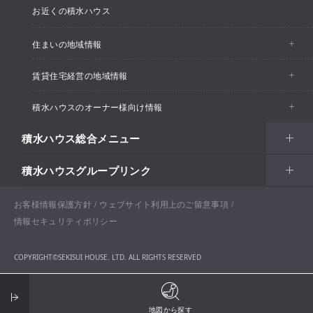
お近くの積水ハウス
住まいの地域情報
賃貸住宅経営の地域情報
イベント情報
積水ハウスのオーナー様向け情報
イベント情報
住宅展示場・ショールーム情報
積水ハウス総合メニュー
カスタマーズセンター
支店・事業所情報
分譲住宅・土地
積水ハウスグループリンク
住まい
リフォーム
賃貸住宅経営（シャーメゾン）
支店・事業所情報
土地活用
戸建住宅
お客様情報保護方針
積水ハウス ノイエ株式会社
ウェブサイト利用上のご留意事項
Netオーナーズクラブ
土地活用
戸建住宅
情報セキュリティポリシー
法人・行政のお客さま
賃貸住宅経営（シャーメゾン）
分譲住宅・土地
積水ハウス不動産グループ
戸建建築実例
COPYRIGHT©SEKISUI HOUSE. LTD. ALL RIGHTS RESERVED
開発事業
企業・行政向け不動産活用（CRE・PRE）
保育所等子ども関連施設
分譲マンション（グランドメゾン）
積水ハウスリフォーム（オーナー様向けリフォーム）
納得工房
国際事業
開発事業の強み
医療施設・介護施設・高齢者向け施設
お問い合わせ
ENGLISH
医院・クリニック
賃貸住宅（シャーメゾン）
積水ハウス建設グループ
地図から探す