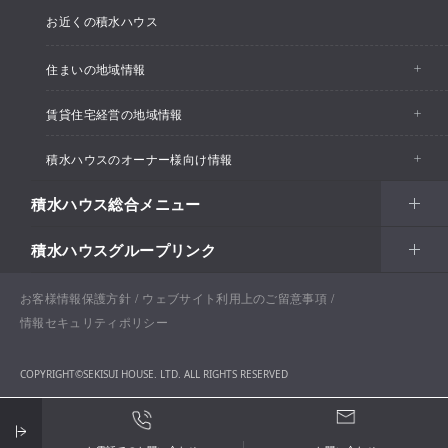
お近くの積水ハウス
住まいの地域情報
賃貸住宅経営の地域情報
イベント情報
積水ハウスのオーナー様向け情報
イベント情報
住宅展示場・ショールーム情報
積水ハウス総合メニュー
カスタマーズセンター
支店・事業所情報
分譲住宅・土地
積水ハウスグループリンク
住まい
リフォーム
賃貸住宅経営（シャーメゾン）
支店・事業所情報
土地活用
戸建住宅
お客様情報保護方針
積水ハウス ノイエ株式会社
ウェブサイト利用上のご留意事項
Netオーナーズクラブ
土地活用
戸建住宅
情報セキュリティポリシー
法人・行政のお客さま
賃貸住宅経営（シャーメゾン）
分譲住宅・土地
積水ハウス不動産グループ
戸建建築実例
COPYRIGHT©SEKISUI HOUSE. LTD. ALL RIGHTS RESERVED
開発事業
企業・行政向け不動産活用（CRE・PRE）
保育所等子ども関連施設
分譲マンション（グランドメゾン）
積水ハウスリフォーム（オーナー様向けリフォーム）
納得工房
国際事業
開発事業の強み
医療施設・介護施設・高齢者向け施設
お問い合わせ
ENGLISH
医院・クリニック
賃貸住宅（シャーメゾン）
積水ハウス建設グループ