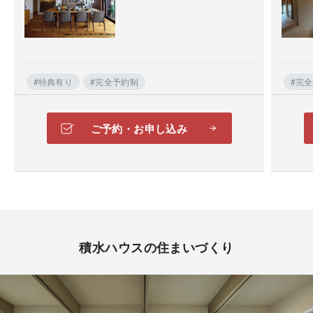
#特典有り
#完全予約制
#完
ご予約・お申し込み
積水ハウスの住まいづくり