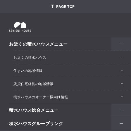
PAGE TOP
お近くの積水ハウスメニュー
お近くの積水ハウス
住まいの地域情報
お近くの積水ハウストップ
賃貸住宅経営の地域情報
イベント情報
積水ハウスのオーナー様向け情報
イベント情報
住宅展示場・ショールーム情報
積水ハウス総合メニュー
カスタマーズセンター
支店・事業所情報
分譲住宅・土地
積水ハウスグループリンク
住まい
リフォーム
賃貸住宅経営（シャーメゾン）
支店・事業所情報