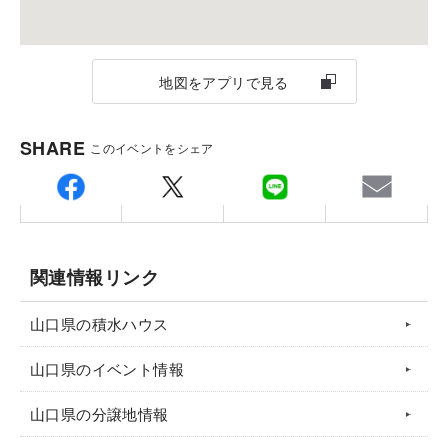
●山口支店 〒754-0002 山口市小郡下郷2227番地4
●徳山オフィス 〒745-0809 周南市久米中央四丁目10番11
号
地図をアプリで見る
●下関オフィス 〒751-0849 山口県下関市綾羅木本町3丁
目13-9
SHARE
このイベントをシェア
積水ハウスの住まいづくりの基本は、「邸別自由設
計」。
限られたプランから選ぶしかない住まいづお客さまが
関連情報リンク
心の中に描いている住まいの夢や理想のひとつひとつ
山口県の積水ハウス
にしっかりと耳を傾けたうえで、それぞれの家族、気
候風土、敷地条件に合った住まいをプランニングして
山口県のイベント情報
いきます。
山口県の分譲地情報
●詳細は画像をタップ