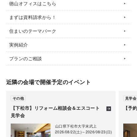
徳山オフィスはこちら
まずは資料請求から！
住まいのテーマパーク
実例紹介
プランのご相談
【Web予約来場特典】
Web予約の上、ご来場いただいたお客さまには素敵な
近隣の会場で開催予定のイベント
プレゼントをご用意。ぜひお気軽にお申し込みくださ
い。
その他
見学会
※画像はイメージです
【下松市】リフォーム相談会＆エスコート
【予
見学会
山口県下松市大字末武上
2026/08/22(土)～2026/08/23(日)