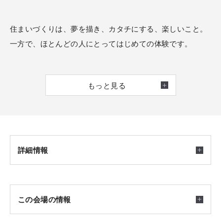
住まいづくりは、夢を描き、カタチにする、楽しいこと。
一方で、ほとんどの人にとってはじめての体験です。
この相談会では、そんなお客様の質問やお悩みに、なんで
もっと見る
もお応えいたします。
後悔しない家づくりをするために。
どんな些細なことでもお気軽にご相談ください。
┃みんなの声 家づくりのきっかけは？
詳細情報
〇 近隣住民を気にせず生活がしたい
〇 家族が増え、現在の住まいが手狭になった
〇 子供が小学校入学までに居住地を決めたい
開催日時
この会場の情報
〇 会社の家賃補助がなくなる
2026/07/03(金) ～ 2026/09/28(月) 10:00～18：00
〇 ペットを思いっきり走らせてあげたい