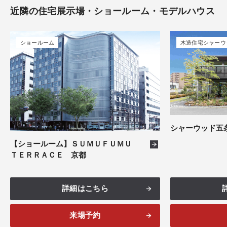
三重
7件
近隣の住宅展示場・ショールーム・モデルハウス
滋賀
7件
ショールーム
木造住宅シャーウ
大阪
12件
兵庫
11件
奈良
4件
シャーウッド五
【ショールーム】ＳＵＭＵＦＵＭＵ
ＴＥＲＲＡＣＥ 京都
詳細はこちら
来場予約