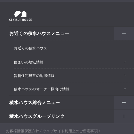
お近くの積水ハウスメニュー
お近くの積水ハウス
住まいの地域情報
賃貸住宅経営の地域情報
イベント情報
積水ハウスのオーナー様向け情報
イベント情報
住宅展示場・ショールーム情報
積水ハウス総合メニュー
カスタマーズセンター
支店・事業所情報
分譲住宅・土地
積水ハウスグループリンク
住まい
リフォーム
賃貸住宅経営（シャーメゾン）
支店・事業所情報
土地活用
戸建住宅
お客様情報保護方針
積水ハウス ノイエ株式会社
ウェブサイト利用上のご留意事項
Netオーナーズクラブ