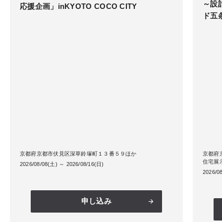
～設
応援企画」inKYOTO COCO CITY
ド五
京都府京都市伏見区深草鈴塚町１３番５９ほか
京都府
住宅展
2026/08/08(土) ～ 2026/08/16(日)
2026/0
申し込み