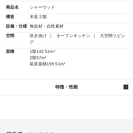
商品名
シャーウッド
構造
木造２階
設備・仕様
無垢材・自然素材
空間
吹き抜け
オープンキッチン
大空間リビン
グ
面積
1階
142.51m²
2階
57m²
延床面積
199.51m²
特徴・性能