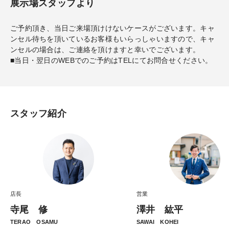
展示場スタッフより
ご予約頂き、当日ご来場頂けけないケースがございます。キャ
ンセル待ちを頂いているお客様もいらっしゃいますので、キャ
陶版外壁ベルバーン
日本人になじみ深い「陶器」と同
ンセルの場合は、ご連絡を頂けますと幸いでございます。
じ方法でつくられる、シャーウッドのためのオリジナル
■当日・翌日のWEBでのご予約はTELにてお問合せください。
陶版外壁「ベルバーン」。深い表情と温かみのある質感
をご覧ください。
スタッフ紹介
店長
営業
寺尾 修
澤井 紘平
TERAO OSAMU
SAWAI KOHEI