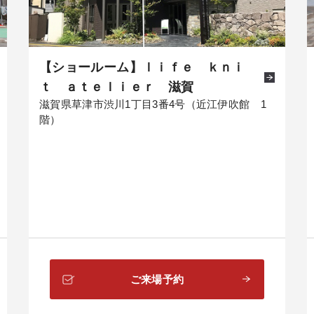
【ショールーム】ｌｉｆｅ ｋｎｉ
ｔ ａｔｅｌｉｅｒ 滋賀
滋賀県草津市渋川1丁目3番4号（近江伊吹館 1
階）
ご来場予約