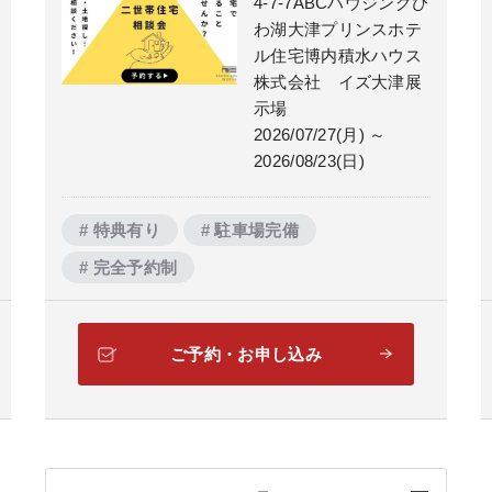
4-7-7ABCハウジングび
わ湖大津プリンスホテ
ル住宅博内積水ハウス
株式会社 イズ大津展
示場
2026/07/27(月) ～
2026/08/23(日)
# 特典有り
# 駐車場完備
# 完全予約制
ご予約・お申し込み