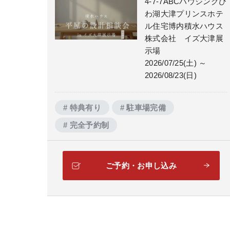
4-7-7ABCハウジングび
わ湖大津プリンスホテ
ル住宅博内積水ハウス
株式会社 イズ大津展
示場
2026/07/25(土) ～
2026/08/23(日)
# 特典有り
# 駐車場完備
# 完全予約制
ご予約・お申し込み