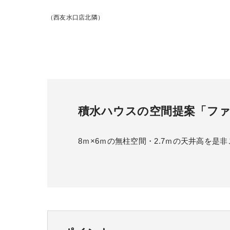
（西友水口店北隣）
積水ハウスの空間提案「フ
8ｍ×6ｍの無柱空間・2.