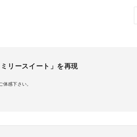
ァミリースイート」を再現
7ｍの天井高を是非ご体感下さい。