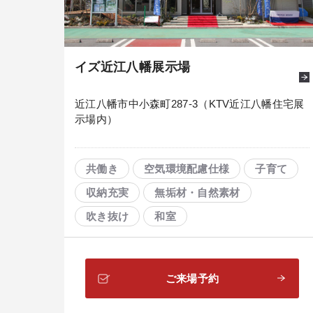
イズ近江八幡展示場
近江八幡市中小森町287-3（KTV近江八幡住宅展
示場内）
共働き
空気環境配慮仕様
子育て
収納充実
無垢材・自然素材
吹き抜け
和室
ご来場予約