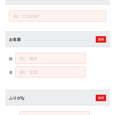
お名前
姓
名
ふりがな