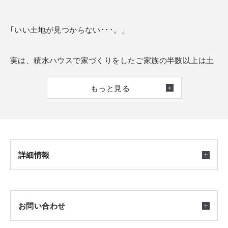
｢いい土地が見つからない･･･。」
実は、積水ハウスで家づくりをしたご家族の半数以上は土
地をお持ちではありませんでした。
もっと見る
土地探しは「出会い」とも言われますが、その出会いはな
かなか偶然には起きません。
理想のわが家を建てるためには、家づくりのプロによる土
地選びのサポートが大切です。
積水ハウスの分譲地だけでなく、まだ公開されていない土
詳細情報
地情報も入手し、あなただけの家づくりに最適な土地をご
紹介します。
開催日時
お問い合わせ
こちらのHPより、ぜひご予約ください。
2026/08/01(土) ～ 2026/09/30(水) 10：00～17：00