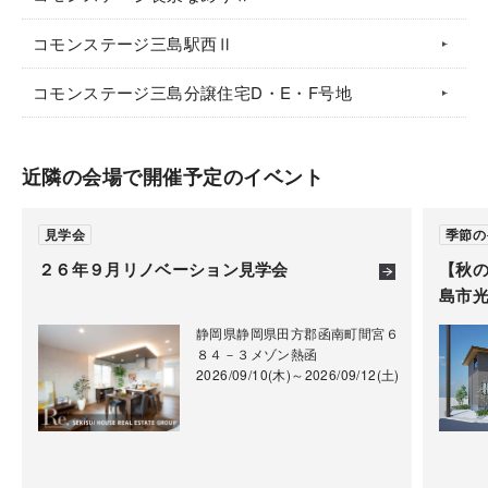
コモンステージ三島駅西Ⅱ
コモンステージ三島分譲住宅D・E・F号地
近隣の会場で開催予定のイベント
見学会
季節の
２６年９月リノベーション見学会
【秋
島市光
静岡県静岡県田方郡函南町間宮６
８４－３メゾン熱函
2026/09/10(木)～2026/09/12(土)