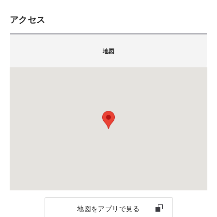
●電話もしくはWEBからご予約をお願いいたします。
アクセス
※予約多数の時間帯は、第一希望に添えない場合がご
積水ハウス株式会社 シャーウッド三島展示場
ざいます。その場合は担当者より時間変更のご連絡を
〒411-0822
差し上げます。
地図
静岡県三島市松本27-1
担当：鈴木
会場
TEL.
0120-340-323
FAX.055-977-5006
静岡県三島市松本27-1
備考：毎週火曜日・水曜日は定休日です。
（SBSマイホームセンター三島展示場）
※定休日に頂いたお問い合わせ・ご予約のお返事は翌
営業日以降のご案内になります。
ご注意
地図をアプリで見る