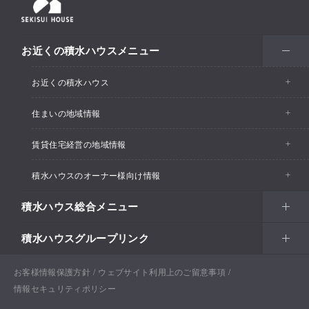
お近くの積水ハウスメニュー
お近くの積水ハウス
住まいの地域情報
お近くの積水ハウストップ
賃貸住宅経営の地域情報
イベント情報
積水ハウスのオーナー様向け情報
イベント情報
住宅展示場・ショールーム情報
積水ハウス総合メニュー
カスタマーズセンター
支店・事業所情報
分譲住宅・土地
積水ハウスグループリンク
住まい
リフォーム
賃貸住宅経営（シャーメゾン）
支店・事業所情報
土地活用
戸建住宅
お客様情報保護方針
積水ハウス ノイエ株式会社
ウェブサイト利用上のご留意事項
Netオーナーズクラブ
土地活用
戸建住宅
情報セキュリティポリシー
法人・行政のお客さま
賃貸住宅経営（シャーメゾン）
分譲住宅・土地
積水ハウス不動産グループ