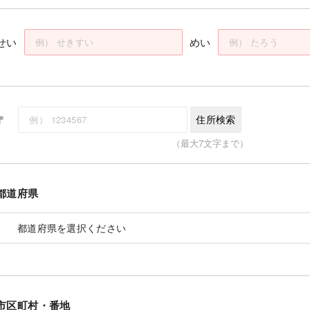
せい
めい
〒
住所検索
（最大7文字まで）
都道府県
市区町村・番地