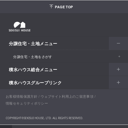
PAGE TOP
分譲住宅・土地メニュー
分譲住宅・土地をさがす
積水ハウス総合メニュー
エリアからさがす
積水ハウスグループリンク
北海道・東北
住まい
市区町村からさがす
関東甲信越
土地活用
北海道
戸建住宅
お客様情報保護方針
積水ハウスサポートプラス
ウェブサイト利用上のご留意事項
沿線・駅からさがす
情報セキュリティポリシー
東海・北陸
法人・行政のお客さま
首都圏
賃貸住宅経営（シャーメゾン）
青森
分譲住宅・土地
積水ハウス不動産ホールディングス株式会社
通勤・通学時間からさがす​
COPYRIGHT©SEKISUI HOUSE, LTD. ALL RIGHTS RESERVED.
関西
開発事業
愛知
企業・行政向け不動産活用（CRE・PRE）
東京
保育所・教育支援施設
岩手
分譲マンション（グランドメゾン）
積水ハウスリフォーム
地図からさがす​