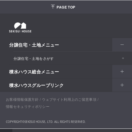
PAGE TOP
分譲住宅・土地メニュー
分譲住宅・土地をさがす
積水ハウス総合メニュー
エリアからさがす
積水ハウスグループリンク
北海道・東北
住まい
市区町村からさがす
関東甲信越
土地活用
北海道
戸建住宅
お客様情報保護方針
積水ハウスサポートプラス
ウェブサイト利用上のご留意事項
沿線・駅からさがす
情報セキュリティポリシー
東海・北陸
法人・行政のお客さま
首都圏
賃貸住宅経営（シャーメゾン）
青森
分譲住宅・土地
積水ハウス不動産ホールディングス株式会社
通勤・通学時間からさがす​
COPYRIGHT©SEKISUI HOUSE, LTD. ALL RIGHTS RESERVED.
関西
開発事業
愛知
企業・行政向け不動産活用（CRE・PRE）
東京
保育所・教育支援施設
岩手
分譲マンション（グランドメゾン）
積水ハウスリフォーム
地図からさがす​