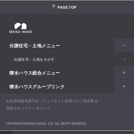
PAGE TOP
分譲住宅・土地メニュー
分譲住宅・土地をさがす
積水ハウス総合メニュー
エリアからさがす
積水ハウスグループリンク
北海道・東北
住まい
市区町村からさがす
関東甲信越
土地活用
北海道
戸建住宅
お客様情報保護方針
積水ハウスサポートプラス
ウェブサイト利用上のご留意事項
沿線・駅からさがす
情報セキュリティポリシー
東海・北陸
法人・行政のお客さま
首都圏
賃貸住宅経営（シャーメゾン）
青森
分譲住宅・土地
積水ハウス不動産ホールディングス株式会社
通勤・通学時間からさがす​
COPYRIGHT©SEKISUI HOUSE, LTD. ALL RIGHTS RESERVED.
関西
開発事業
愛知
企業・行政向け不動産活用（CRE・PRE）
東京
保育所・教育支援施設
岩手
分譲マンション（グランドメゾン）
積水ハウスリフォーム
地図からさがす​