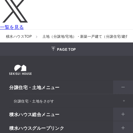
一覧を見る
積水ハウスTOP
土地（分譲地/宅地）・新築一戸建て（分譲住宅/建売
PAGE TOP
分譲住宅・土地メニュー
分譲住宅・土地をさがす
積水ハウス総合メニュー
エリアからさがす
積水ハウスグループリンク
北海道・東北
住まい
市区町村からさがす