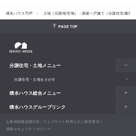
積水ハウスTOP
土地（分譲地/宅地）・新築一戸建て（分譲住宅/建売
PAGE TOP
分譲住宅・土地メニュー
分譲住宅・土地をさがす
積水ハウス総合メニュー
エリアからさがす
積水ハウスグループリンク
北海道・東北
住まい
市区町村からさがす
関東甲信越
土地活用
北海道
戸建住宅
お客様情報保護方針
積水ハウスサポートプラス
ウェブサイト利用上のご留意事項
沿線・駅からさがす
情報セキュリティポリシー
東海・北陸
法人・行政のお客さま
首都圏
賃貸住宅経営（シャーメゾン）
青森