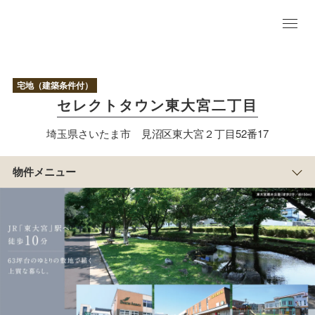
物
件
TO
宅地（建築条件付）
P
セレクトタウン東大宮二丁目
1
区
画
埼玉県さいたま市 見沼区東大宮２丁目52番17
アクセス/周辺
マップ
まち
物件メニュー
の紹
介
積水ハウスのすまい
づくり
物
件
概
要
埼玉中央エリア特集
サイト
分譲住宅は