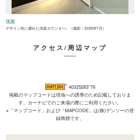
外構付1F平面図 / 2F平面図
洗面
2F浴室
スタディーコーナー
主寝室
外構付1F平面図 / 2F平面図
洗面
デザイン性に優れた洗面カウンター。（撮影：2026年7月）
約１坪の広々とした浴室。（撮影：2026年7月）
用途多様な趣味コーナー（撮影：2026年7月）
（撮影：2026年7月）
デザイン性に優れた洗面カウンター。（撮影：2026年7月）
アクセス/周辺マップ
40325283*76
掲載のマップコードは現地への誘導のため記載しておりま
す。カーナビでのご来場の際にご利用ください。
※「マップコード」および「MAPCODE」は(株)デンソーの登
録商標です。