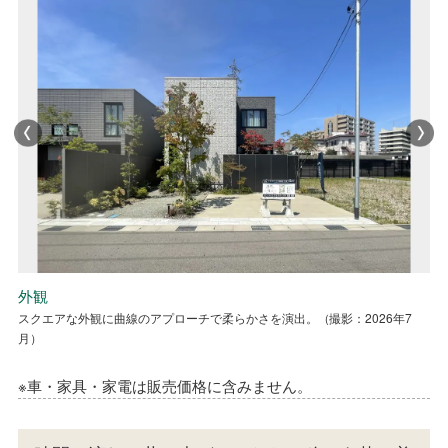
リビング・ダイニング
外観
エントランス
リビング
リビング
リビング・ダイニング
外観
空間に変化をつけたリビングダイニング。（撮影：2026年7月）
スクエアな外観に曲線のアプローチで柔らかさを演出。（撮影：2026年7
林を通り抜けるようなアプローチ。（撮影：2026年7月）
間接照明で落ち着いた雰囲気を演出。（撮影：2026年7月）
プライベート感のあるウッドデッキに向かって広々としたリビング。（撮
空間に変化をつけたリビングダイニング。（撮影：2026年7月）
スクエアな外観に曲線のアプローチで柔らかさを演出。（撮影：2026年7
月）
影：2026年7月）
月）
※車・家具・家電は販売価格に含みません。