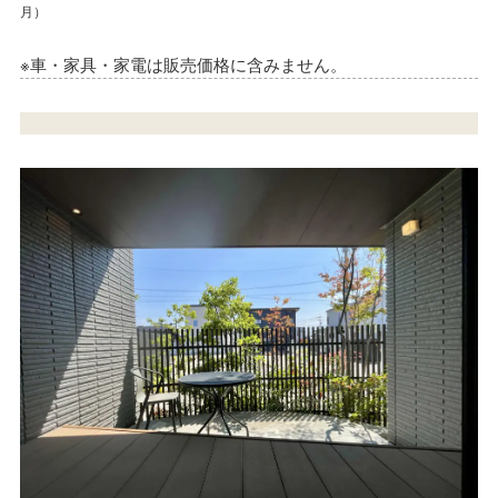
月）
月）
※車・家具・家電は販売価格に含みません。