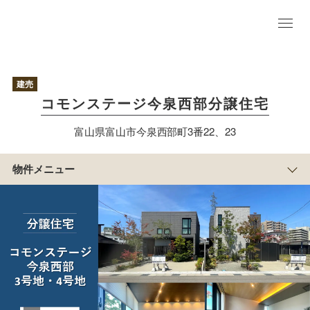
物
件
TO
P
建売
現
コモンステージ今泉西部分譲住宅
地
写
富山県富山市今泉西部町3番22、23
真
まち
の紹
物件メニュー
介
アクセス/周辺
マップ
区
画
情
報
積水ハウスのすまい
づくり
物
件
概