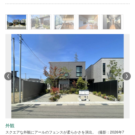
キッチン
外観
エントランス
ダイニング・窓辺のイドコロ
リビング
キッチン
外観
料理に集中できるクローズドキッチン。（撮影：2026年7月）
スクエアな外観にアールのフェンスが柔らかさを演出。（撮影：2026年7
曲線を使った柔らかみのあるアプローチ。（撮影：2026年7月）
明るいダイニング空間。（撮影：2026年7月）
アクセントウォールのあるLDK空間。（撮影：2026年7月）
料理に集中できるクローズドキッチン。（撮影：2026年7月）
スクエアな外観にアールのフェンスが柔らかさを演出。（撮影：2026年7