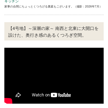
2F平面図
キッチン
浴室
洗面
外構付1F平面図
2F平面図
キッチン
家事の合間にちょっとくつろげる裏庭もございます。（撮影：2026年7月）
約１坪の広々とした浴室。（撮影：2026年7月）
デザイン性に優れた洗面カウンター。（撮影：2026年7月）
家事の合間にちょっとくつろげる裏庭もございます。（撮影：2026年7月）
【4号地】～深層の家～ 南西と北東に大開口を
設けた、奥行き感のあるくつろぎ空間。