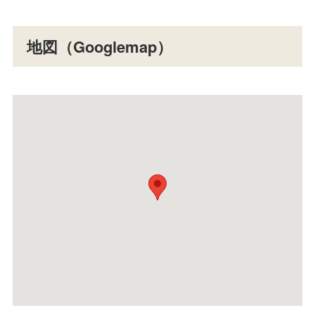
地図（Googlemap）