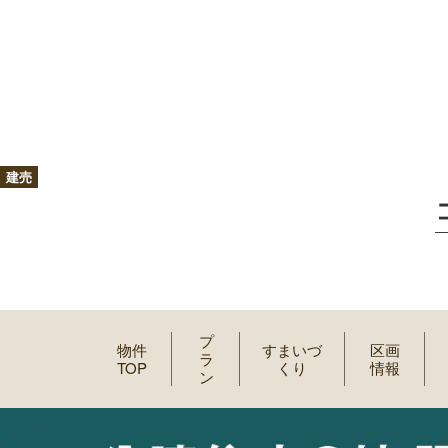
建売
プ
物件
すまいづ
区画
ラ
TOP
くり
情報
ン