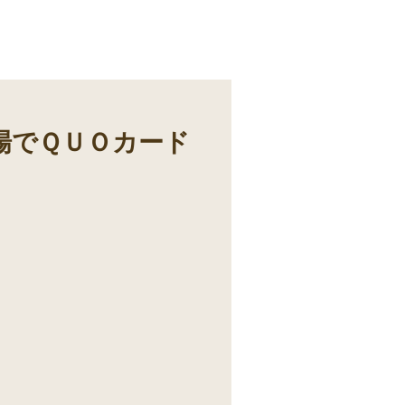
場でＱＵＯカード