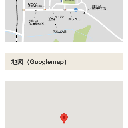
地図（Googlemap）