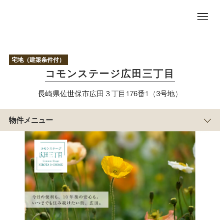
物
件
宅地（建築条件付）
TO
コモンステージ広田三丁目
P
まち
長崎県佐世保市広田３丁目176番1（3号地）
の紹
介
アクセス/周辺
物件メニュー
マップ
区
画
情
報
物
件
概
要
すまい
づくり