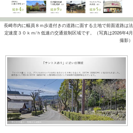
要
すまい
づくり
長崎市内に幅員８ｍ歩道付きの道路に面する土地で前面道路は法
定速度３０ｋｍ/ｈ低速の交通規制区域です。（写真は2026年4月
撮影）