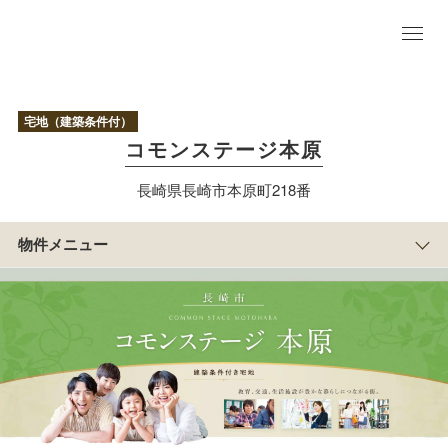
物
件
TO
P
現
宅地（建築条件付）
地
コモンステージ本原
写
真
参考
長崎県長崎市本原町218番
プラ
ン
区
物件メニュー
画
情
報
まち
の紹
介
アクセス/周辺
マップ
物
件
概