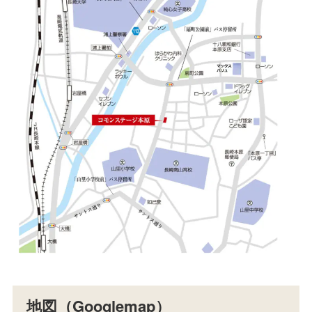
地図（Googlemap）