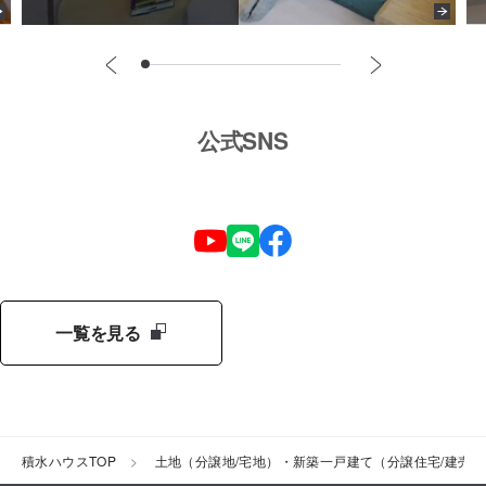
公式SNS
一覧を見る
積水ハウスTOP
土地（分譲地/宅地）・新築一戸建て（分譲住宅/建売