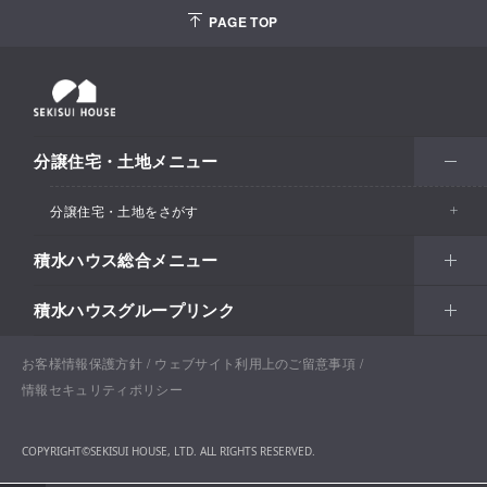
PAGE TOP
分譲住宅・土地メニュー
分譲住宅・土地をさがす
積水ハウス総合メニュー
エリアからさがす
積水ハウスグループリンク
北海道・東北
住まい
市区町村からさがす
関東甲信越
土地活用
北海道
戸建住宅
お客様情報保護方針
積水ハウスサポートプラス
ウェブサイト利用上のご留意事項
沿線・駅からさがす
情報セキュリティポリシー
東海・北陸
法人・行政のお客さま
首都圏
賃貸住宅経営（シャーメゾン）
青森
分譲住宅・土地
積水ハウス不動産ホールディングス株式会社
通勤・通学時間からさがす​
COPYRIGHT©SEKISUI HOUSE, LTD. ALL RIGHTS RESERVED.
関西
開発事業
愛知
企業・行政向け不動産活用（CRE・PRE）
東京
保育所・教育支援施設
岩手
分譲マンション（グランドメゾン）
積水ハウスリフォーム
地図からさがす​