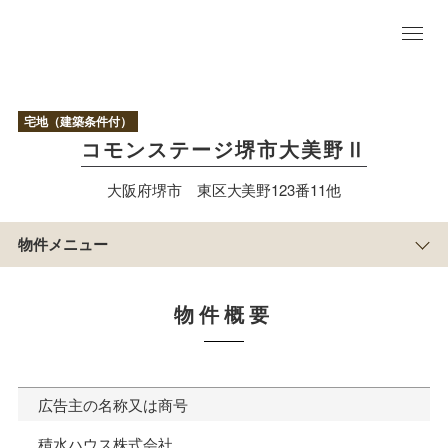
物
件
TO
宅地（建築条件付）
P
コモンステージ堺市大美野Ⅱ
現地写真／参考
プラン
大阪府堺市 東区大美野123番11他
区
画
情
物件メニュー
報
アクセス／周辺
マップ
まち
物件概要
の紹
介
物
件
概
広告主の名称又は商号
要
積水ハウスのすまい
積水ハウス株式会社
づくり