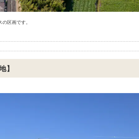
スの区画です。
号地】