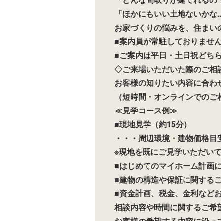
「ほかにもいい土地ないかな..
お家づくりの悩みを、住まい
■案内員が常駐しておりませ
■ご案内は平日・土日祝どち
◇ご来場いただいた際のご相
お客様の知りたい内容に合わ
（短時間・オンラインでのご
≪見学コース例≫
■現地見学（約15分）
・・・周辺環境・建物価格目
※現地を既にご見学いただい
■はじめてのマイホーム計画に
■建物の構造や保証に関するご
■資金計画、税金、金利などお
相談内容や時間に関するご希
お客様の希望する内容に沿っ