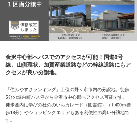
概
要
石川県分譲
地情報
金沢中心部へバスでのアクセスが可能！国道8号
線、山側環状、加賀産業道路などの幹線道路にもア
クセスが良い分譲地。
「住みやすさランキング」上位の野々市市内の分譲地。徒歩
5分の堀内町バス停から金沢市中心部へアクセス可能です。
徒歩圏内に学びの杜ののいちカレード（図書館）（1,400ｍ徒
歩18分）やショッピングエリアもある利便性の高い分譲地で
す。