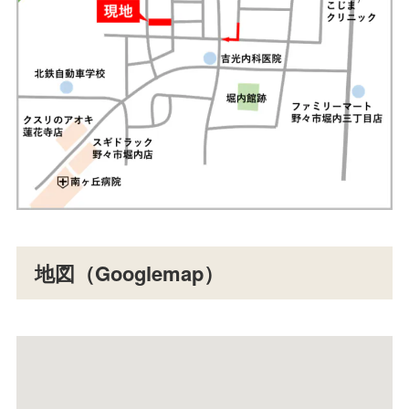
地図（Googlemap）