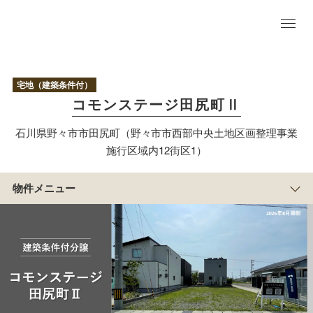
物
件
TO
宅地（建築条件付）
P
コモンステージ田尻町Ⅱ
現
地
写
石川県野々市市田尻町（野々市市西部中央土地区画整理事業
真
施行区域内12街区1）
まち
の紹
介
物件メニュー
アクセス/周辺
マップ
区
画
情
報
積水ハウスのすまい
づくり
物
件