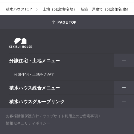
積水ハウスTOP
土地（分譲地/宅地）・新築一戸建て（分譲住宅/建売
PAGE TOP
分譲住宅・土地メニュー
分譲住宅・土地をさがす
積水ハウス総合メニュー
エリアからさがす
積水ハウスグループリンク
北海道・東北
住まい
市区町村からさがす
関東甲信越
土地活用
北海道
戸建住宅
お客様情報保護方針
積水ハウスサポートプラス
ウェブサイト利用上のご留意事項
沿線・駅からさがす
情報セキュリティポリシー
東海・北陸
法人・行政のお客さま
首都圏
賃貸住宅経営（シャーメゾン）
青森
分譲住宅・土地
積水ハウス不動産ホールディングス株式会社
通勤・通学時間からさがす​