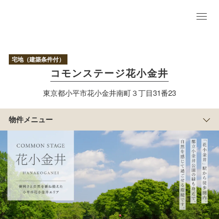
物
件
TO
宅地（建築条件付）
P
コモンステージ花小金井
区
画
東京都小平市花小金井南町３丁目31番23
情
報
現
物件メニュー
地
まち
の紹
介
アクセス/周辺
マップ
物
件
概
要
すまい
づくり