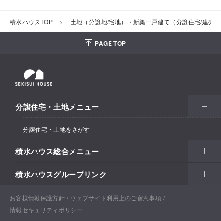
積水ハウスTOP
土地（分譲地/宅地）・新築一戸建て（分譲住宅/建売
PAGE TOP
分譲住宅・土地メニュー
分譲住宅・土地をさがす
積水ハウス総合メニュー
エリアからさがす
積水ハウスグループリンク
北海道・東北
住まい
市区町村からさがす
関東甲信越
土地活用
北海道
戸建住宅
お客様情報保護方針
積水ハウスサポートプラス
ウェブサイト利用上のご留意事項
沿線・駅からさがす
情報セキュリティポリシー
東海・北陸
法人・行政のお客さま
首都圏
賃貸住宅経営（シャーメゾン）