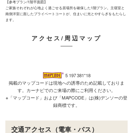
【参考プラン/LDK内観パース】
【参考プラン/1階平面図】
【参考プラン/2階平面図】
【参考プラン/LDK内観パース】
【参考プラン/LDK内観パース】
【参考プラン/LDK内観パース】
【参考プラン/1階平面図】
プライベートコートとつながるリビング。外からの視線に配慮しながら、複
ご家族それぞれが心地よく過ごせる居場所を確保した1階プラン。主寝室と
水まわりを2階に集約し、効率的な家事動線にも配慮しました。勾配天井の
勾配天井がもたらす伸びやかな開放感が魅力の2階リビング。家族が自然と
キッチンからリビングダイニングを見渡せる、家族の気配を身近に感じられ
プライベートコートとつながるリビング。外からの視線に配慮しながら、複
ご家族それぞれが心地よく過ごせる居場所を確保した1階プラン。主寝室と
数の開口部から光を取り込み、内と外がゆるやかにつながる心地よい住空間
南側洋室に面したプライベートコートが、住まいに光とやすらぎをもたらし
吹抜けとプライベートコートにつながるフルフラットバルコニーが、心地よ
集い、それぞれの時間を大切にしながら、穏やかな団らんのひとときを育み
るプラン。キッチン上部に設けた木目の造作天井やあらわし梁が、住まいに
数の開口部から光を取り込み、内と外がゆるやかにつながる心地よい住空間
南側洋室に面したプライベートコートが、住まいに光とやすらぎをもたらし
です。
ます。
い広がりを演出します。
ます。
あたたかみと上質な表情を添えます。
です。
ます。
アクセス/周辺マップ
5 197 381*18
掲載のマップコードは現地への誘導のため記載しておりま
す。カーナビでのご来場の際にご利用ください。
※「マップコード」および「MAPCODE」は(株)デンソーの登
録商標です。
交通アクセス（電車・バス）