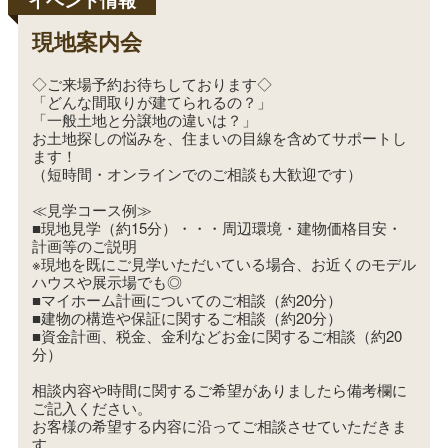
現地案内会
◇ご来場予約お待ちしております◇
「どんな間取りが建てられるの？」
「一般土地と分譲地の違いは？」
お土地探しの悩みを、住まいの目線を含めてサポートし
ます！
（短時間・オンラインでのご相談も大歓迎です）
≪見学コース例≫
■現地見学（約15分）・・・周辺環境・建物価格目安・
計画等のご説明
※現地を既にご見学いただいている場合、お近くのモデル
ハウスや展示場でも◎
■マイホーム計画についてのご相談（約20分）
■建物の構造や保証に関するご相談（約20分）
■資金計画、税金、金利などお金に関するご相談（約20
分）
相談内容や時間に関するご希望がありましたら備考欄に
ご記入ください。
お客様の希望する内容に沿ってご相談させていただきま
す。